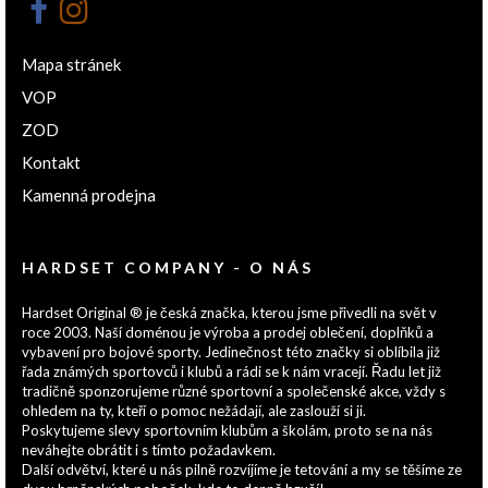
Mapa stránek
VOP
ZOD
Kontakt
Kamenná prodejna
HARDSET COMPANY - O NÁS
Hardset Original ® je česká značka, kterou jsme přivedli na svět v
roce 2003. Naší doménou je výroba a prodej oblečení, doplňků a
vybavení pro bojové sporty. Jedinečnost této značky si oblíbila již
řada známých sportovců i klubů a rádi se k nám vracejí. Řadu let již
tradičně sponzorujeme různé sportovní a společenské akce, vždy s
ohledem na ty, kteří o pomoc nežádají, ale zaslouží si ji.
Poskytujeme slevy sportovním klubům a školám, proto se na nás
neváhejte obrátit i s tímto požadavkem.
Další odvětví, které u nás pilně rozvíjíme je tetování a my se těšíme ze