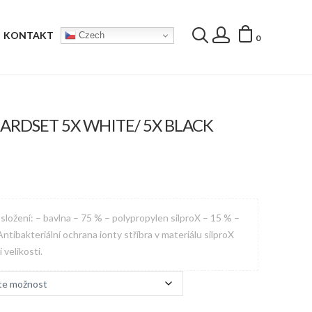
KONTAKT
Czech
0
ARDSET 5X WHITE/ 5X BLACK
ložení: – bavlna – 75 % – polypropylen silproX – 15 % –
ntibakteriální ochrana ionty stříbra v materiálu silproX
velikosti.