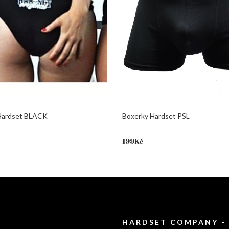
Hardset BLACK
Boxerky Hardset PSL
199
Kč
HARDSET COMPANY -