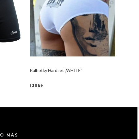
Kalhotky Hardset „WHITE“
150
Kč
 O NÁS