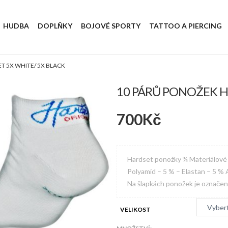
HUDBA
DOPLŇKY
BOJOVÉ SPORTY
TATTOO A PIERCING
T 5X WHITE/ 5X BLACK
10 PÁRŮ PONOŽEK H
700
Kč
Hardset ponožky ¾ Materiálové s
Polyamid – 5 % – Elastan – 5 % A
Na šlapkách ponožek je označení 
VELIKOST