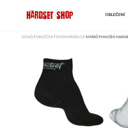
OBLEČENÍ
/
/
/
DOMŮ
OBLEČENÍ
SPODNÍ PRÁDLO
10 PÁRŮ PONOŽEK HARDSE