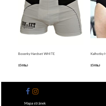
Boxerky Hardset WHITE
Kalhotky 
150
Kč
150
Kč
Mapa stránek