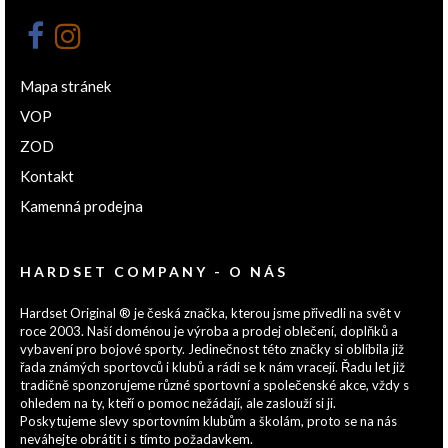
Mapa stránek
VOP
ZOD
Kontakt
Kamenná prodejna
HARDSET COMPANY - O NÁS
Hardset Original ® je česká značka, kterou jsme přivedli na svět v
roce 2003. Naší doménou je výroba a prodej oblečení, doplňků a
vybavení pro bojové sporty. Jedinečnost této značky si oblíbila již
řada známých sportovců i klubů a rádi se k nám vracejí. Řadu let již
tradičně sponzorujeme různé sportovní a společenské akce, vždy s
ohledem na ty, kteří o pomoc nežádají, ale zaslouží si ji.
Poskytujeme slevy sportovním klubům a školám, proto se na nás
neváhejte obrátit i s tímto požadavkem.