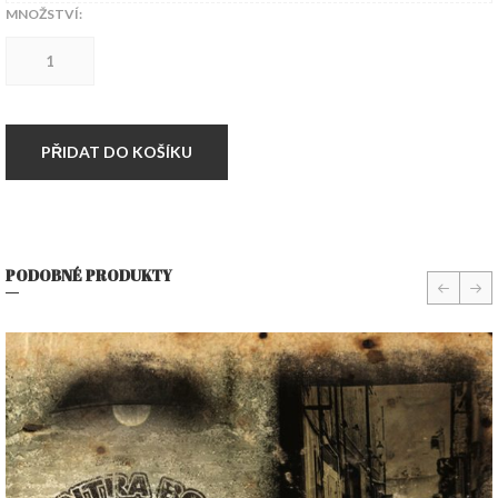
MNOŽSTVÍ:
4x
LP
OPERACE
ARTABAN
množství
PŘIDAT DO KOŠÍKU
PODOBNÉ PRODUKTY
prev
nex