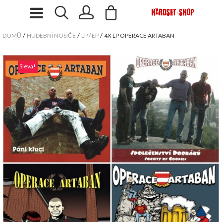
/
/
/
DOMŮ
HUDEBNÍ NOSIČE
LP / EP
4X LP OPERACE ARTABAN
Sleva!