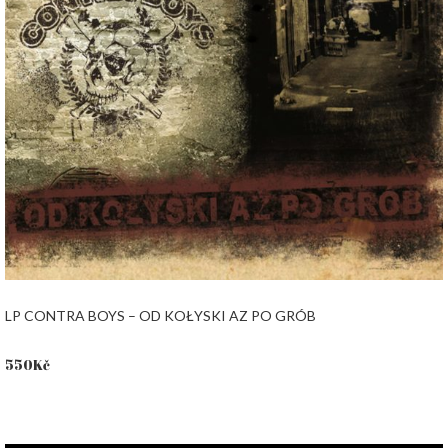
LP CONTRA BOYS – OD KOŁYSKI AZ PO GRÓB
550
Kč