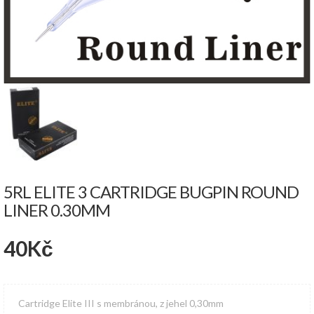
5RL ELITE 3 CARTRIDGE BUGPIN ROUND
LINER 0.30MM
40
Kč
Cartridge Elite III s membránou, z jehel 0,30mm