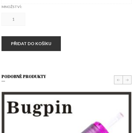
MNOŽSTVÍ:
5RL
ELITE
3
Cartridge
Bugpin
Round
PŘIDAT DO KOŠÍKU
Liner
0.30mm
množství
PODOBNÉ PRODUKTY
prev
nex