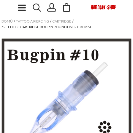
/
/
/
DOMŮ
TATTOO A PIERCING
CARTRIDGE
5RL ELITE 3 CARTRIDGE BUGPIN ROUND LINER 0.30MM