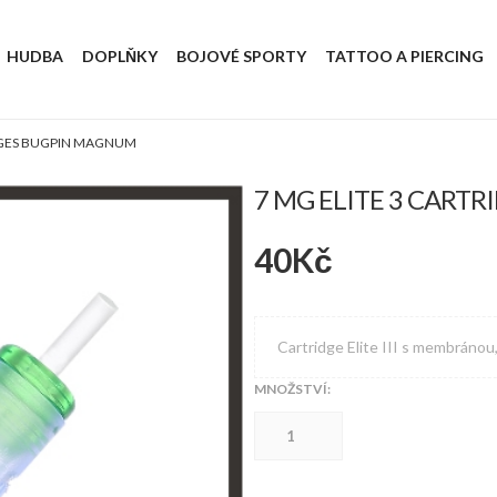
HUDBA
DOPLŇKY
BOJOVÉ SPORTY
TATTOO A PIERCING
IDGES BUGPIN MAGNUM
7 MG ELITE 3 CART
40
Kč
Cartridge Elite III s membránou
MNOŽSTVÍ:
7
MG
ELITE
3