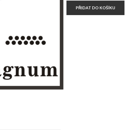
Cartridges
Bugpin
PŘIDAT DO KOŠÍKU
Magnum
množství