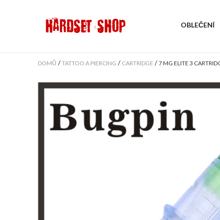
OBLEČENÍ
/
/
/
DOMŮ
TATTOO A PIERCING
CARTRIDGE
7 MG ELITE 3 CARTR