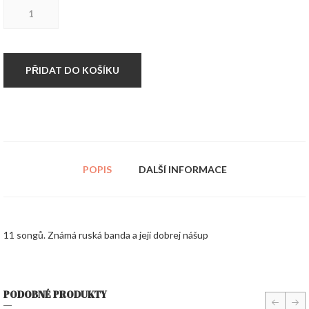
CD
7
Teen
-
Boomtown
množství
PŘIDAT DO KOŠÍKU
POPIS
DALŠÍ INFORMACE
11 songů. Známá ruská banda a její dobrej nášup
PODOBNÉ PRODUKTY
prev
nex