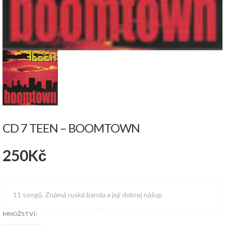
CD 7 TEEN – BOOMTOWN
250
Kč
11 songů. Známá ruská banda a její dobrej nášup
MNOŽSTVÍ: