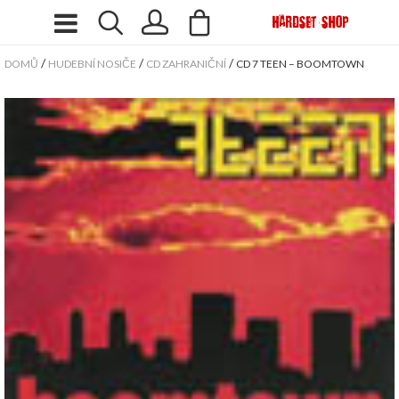
/
/
/
DOMŮ
HUDEBNÍ NOSIČE
CD ZAHRANIČNÍ
CD 7 TEEN – BOOMTOWN