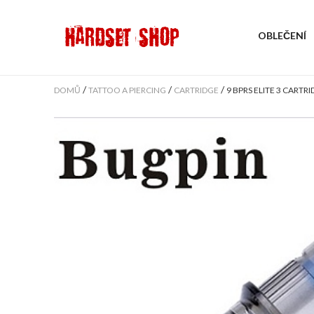
OBLEČENÍ
/
/
/
DOMŮ
TATTOO A PIERCING
CARTRIDGE
9 BPRS ELITE 3 CART