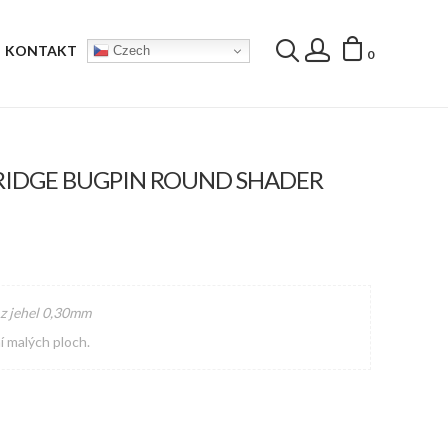
KONTAKT
Czech
0
RTRIDGE BUGPIN ROUND SHADER
 z jehel 0,30mm
í malých ploch.