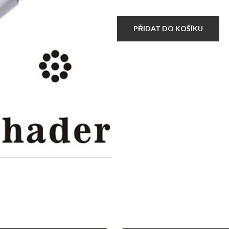
3
CARTRIDGE
BUGPIN
PŘIDAT DO KOŠÍKU
Round
Shader
množství