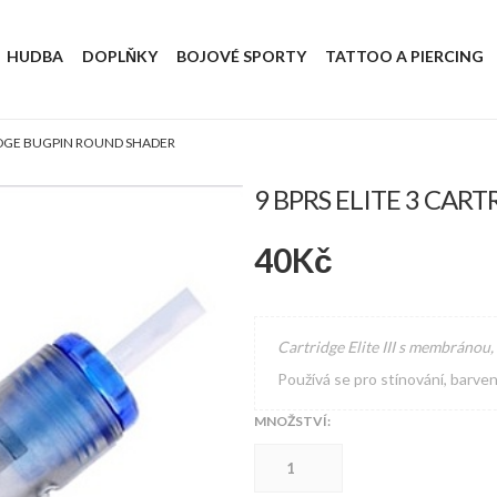
HUDBA
DOPLŇKY
BOJOVÉ SPORTY
TATTOO A PIERCING
RIDGE BUGPIN ROUND SHADER
9 BPRS ELITE 3 CA
40
Kč
Cartridge Elite III s membránou,
Používá se pro stínování, barven
MNOŽSTVÍ:
9
BPRS
ELITE