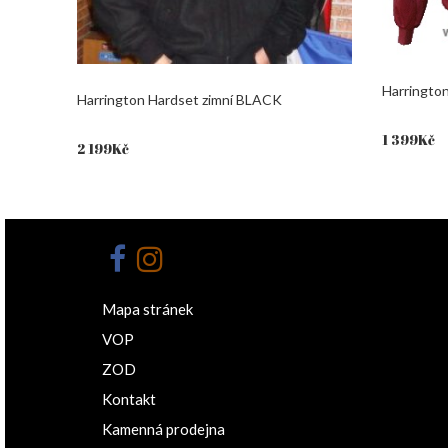
Harringt
Harrington Hardset zimní BLACK
1 399
Kč
2 199
Kč
Mapa stránek
VOP
ZOD
Kontakt
Kamenná prodejna