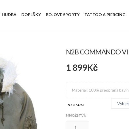
HUDBA
DOPLŇKY
BOJOVÉ SPORTY
TATTOO A PIERCING
N2B COMMANDO VI
1 899
Kč
Materiál: 100% předpraná bavln
VELIKOST
MNOŽSTVÍ:
N2B