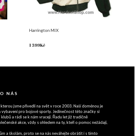
Harrington MIX
1 399
Kč
 O NÁS
 kterou jsme přivedli na svět v roce 2003. Naší doménou je
 vybavení pro bojové sporty. Jedinečnost této značky si
 klubů a rádi se k nám vracejí. Řadu let již tradičně
lečenské akce, vždy s ohledem na ty, kteří o pomoc nežádají,
 a školám, proto se na nás neváhejte obrátit i s tímto