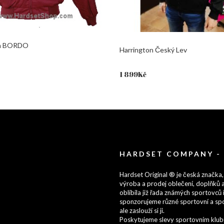
on BORDO
Harrington Český Lev
1 899
Kč
HARDSET COMPANY -
Hardset Original ® je česká značka,
výroba a prodej oblečení, doplňků a
oblíbila již řada známých sportovců i
sponzorujeme různé sportovní a spo
ale zaslouží si ji.
Poskytujeme slevy sportovním klubům