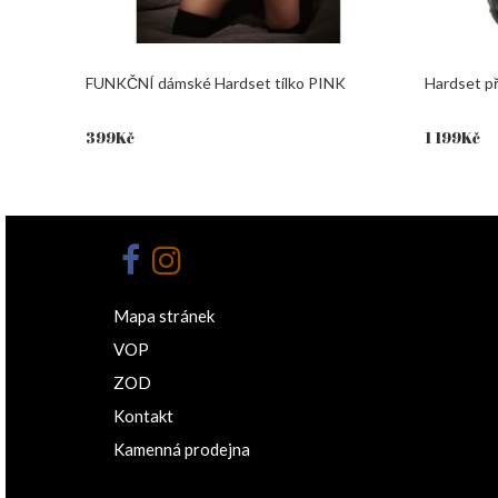
FUNKČNÍ dámské Hardset tílko PINK
Hardset př
399
Kč
1 199
Kč
Mapa stránek
VOP
ZOD
Kontakt
Kamenná prodejna