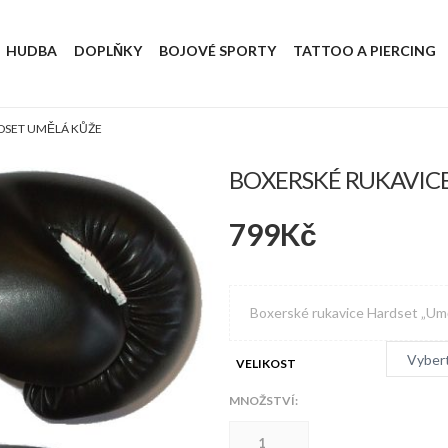
HUDBA
DOPLŇKY
BOJOVÉ SPORTY
TATTOO A PIERCING
DSET UMĚLÁ KŮŽE
BOXERSKÉ RUKAVIC
799
Kč
Boxerské rukavice Hardset „Umě
VELIKOST
MNOŽSTVÍ:
Boxerské