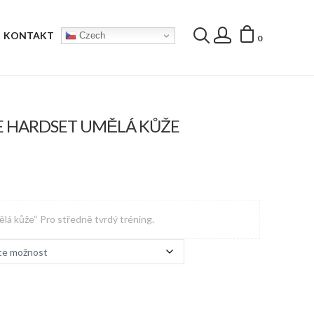
KONTAKT
Czech
0
E HARDSET UMĚLÁ KŮŽE
lá kůže“ Pro středně tvrdý tréning.