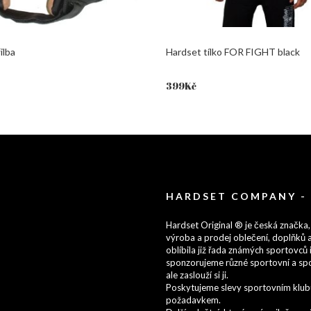
ilba
Hardset tílko FOR FIGHT black
399
Kč
HARDSET COMPANY -
Hardset Original ® je česká značka,
výroba a prodej oblečení, doplňků a
oblíbila již řada známých sportovců i
sponzorujeme různé sportovní a spo
ale zaslouží si ji.
Poskytujeme slevy sportovním klubům
požadavkem.