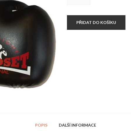
rukavice
Hardset
Umělá
kůže
množství
PŘIDAT DO KOŠÍKU
POPIS
DALŠÍ INFORMACE