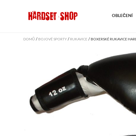
OBLEČENÍ
/
/
/
DOMŮ
BOJOVÉ SPORTY
RUKAVICE
BOXERSKÉ RUKAVICE HAR