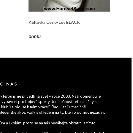
Kšiltovka Český Lev BLACK
399
Kč
 O NÁS
 kterou jsme přivedli na svět v roce 2003. Naší doménou je
 vybavení pro bojové sporty. Jedinečnost této značky si
 klubů a rádi se k nám vracejí. Řadu let již tradičně
lečenské akce, vždy s ohledem na ty, kteří o pomoc nežádají,
 a školám, proto se na nás neváhejte obrátit i s tímto