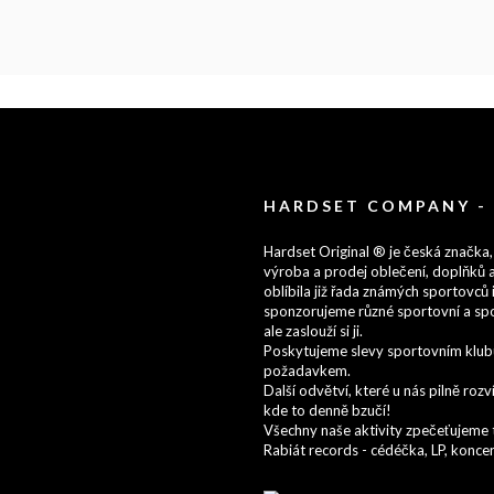
HARDSET COMPANY -
Hardset Original ® je česká značka,
výroba a prodej oblečení, doplňků a
oblíbila již řada známých sportovců i
sponzorujeme různé sportovní a spo
ale zaslouží si ji.
Poskytujeme slevy sportovním klubům
požadavkem.
Další odvětví, které u nás pilně ro
kde to denně bzučí!
Všechny naše aktivity zpečeťujeme t
Rabiát records - cédéčka, LP, koncert