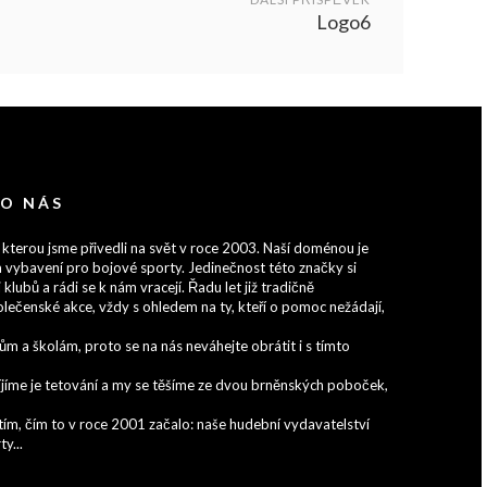
Logo6
 O NÁS
 kterou jsme přivedli na svět v roce 2003. Naší doménou je
 vybavení pro bojové sporty. Jedinečnost této značky si
 klubů a rádi se k nám vracejí. Řadu let již tradičně
lečenské akce, vždy s ohledem na ty, kteří o pomoc nežádají,
 a školám, proto se na nás neváhejte obrátit i s tímto
zvíjíme je tetování a my se těšíme ze dvou brněnských poboček,
ím, čím to v roce 2001 začalo: naše hudební vydavatelství
y...