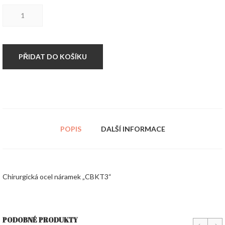
Chirurgická
ocel
náramek
"CBKT3"
množství
PŘIDAT DO KOŠÍKU
POPIS
DALŠÍ INFORMACE
Chirurgická ocel náramek „CBKT3“
PODOBNÉ PRODUKTY