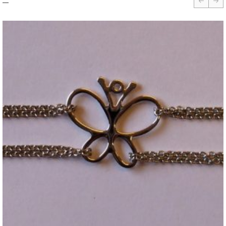
prev
nex