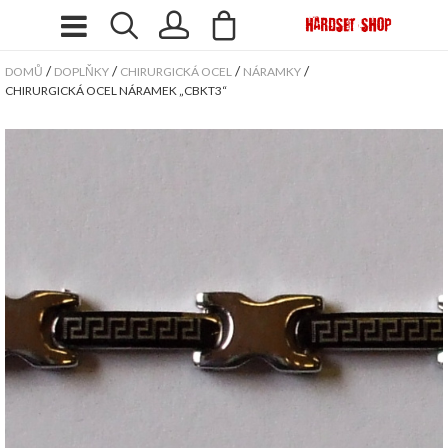
/
/
/
/
DOMŮ
DOPLŇKY
CHIRURGICKÁ OCEL
NÁRAMKY
CHIRURGICKÁ OCEL NÁRAMEK „CBKT3“