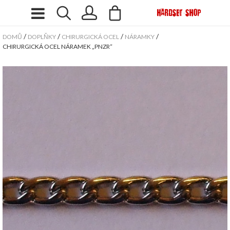
/
/
/
/
DOMŮ
DOPLŇKY
CHIRURGICKÁ OCEL
NÁRAMKY
CHIRURGICKÁ OCEL NÁRAMEK „PNZR“