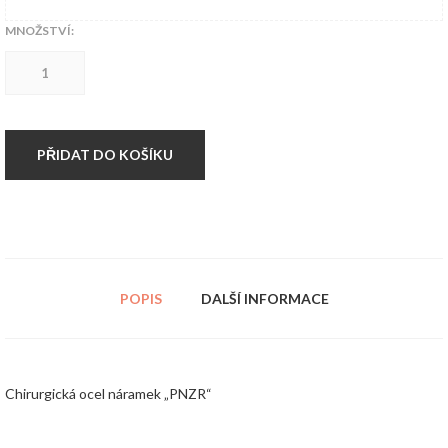
MNOŽSTVÍ:
Chirurgická
ocel
náramek
"PNZR"
množství
PŘIDAT DO KOŠÍKU
POPIS
DALŠÍ INFORMACE
Chirurgická ocel náramek „PNZR“