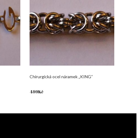
Chirurgická ocel náramek „KING“
499
Kč