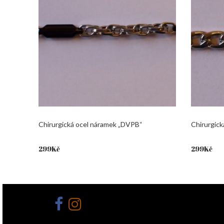
Chirurgická ocel náramek „DVPB“
Chirurgic
299
Kč
299
Kč