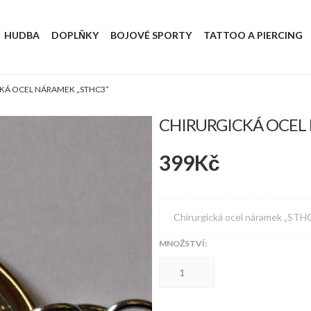
HUDBA
DOPLŇKY
BOJOVÉ SPORTY
TATTOO A PIERCING
KÁ OCEL NÁRAMEK „STHC3“
CHIRURGICKÁ OCEL
399
Kč
Chirurgická ocel náramek „STH
MNOŽSTVÍ:
Chirurgická
ocel
náramek
"STHC3"