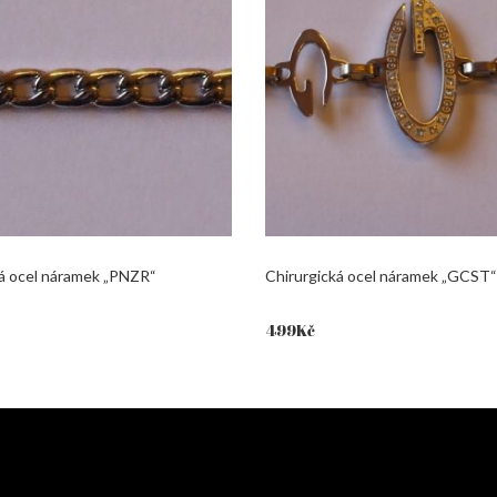
ká ocel náramek „PNZR“
Chirurgická ocel náramek „GCST“
499
Kč