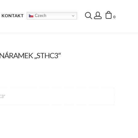
KONTAKT
Czech
0
 NÁRAMEK „STHC3“
C3“