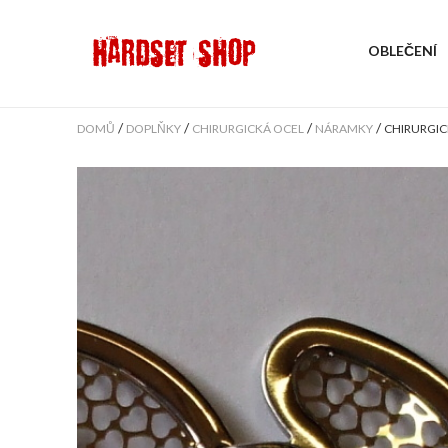
OBLEČENÍ
/
/
/
/
DOMŮ
DOPLŇKY
CHIRURGICKÁ OCEL
NÁRAMKY
CHIRURGIC