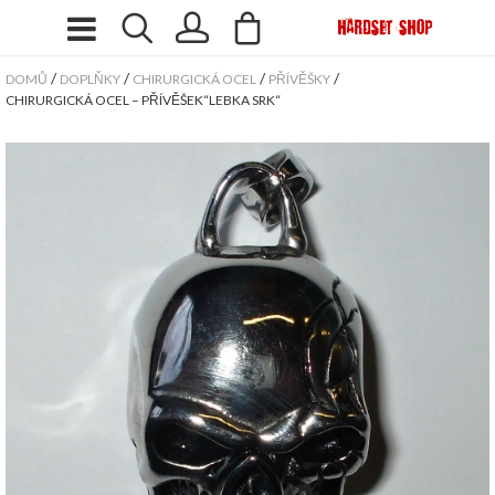
/
/
/
/
DOMŮ
DOPLŇKY
CHIRURGICKÁ OCEL
PŘÍVĚŠKY
CHIRURGICKÁ OCEL – PŘÍVĚŠEK“LEBKA SRK“