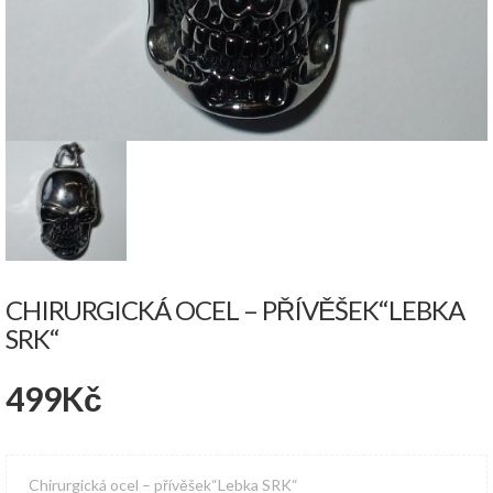
CHIRURGICKÁ OCEL – PŘÍVĚŠEK“LEBKA
SRK“
499
Kč
Chirurgická ocel – přívěšek“Lebka SRK“