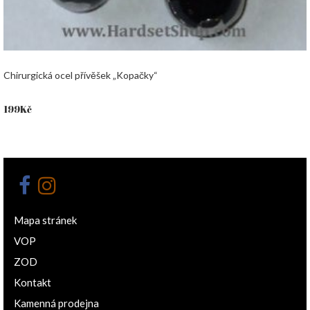
Chirurgická ocel přívěšek „Kopačky“
199
Kč
Mapa stránek
VOP
ZOD
Kontakt
Kamenná prodejna