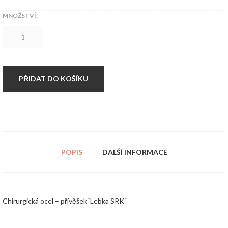
MNOŽSTVÍ:
Chirurgická
ocel
-
přívěšek"Lebka
SRK"
množství
PŘIDAT DO KOŠÍKU
POPIS
DALŠÍ INFORMACE
Chirurgická ocel – přívěšek“Lebka SRK“