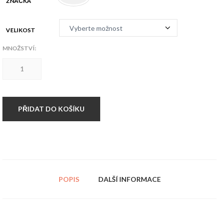
ZNAČKA
VELIKOST
MNOŽSTVÍ:
Chirurgická
ocel
prsten
"KZN"
množství
PŘIDAT DO KOŠÍKU
POPIS
DALŠÍ INFORMACE