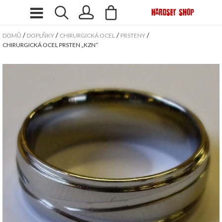
/
/
/
/
DOMŮ
DOPLŇKY
CHIRURGICKÁ OCEL
PRSTENY
CHIRURGICKÁ OCEL PRSTEN „KZN“