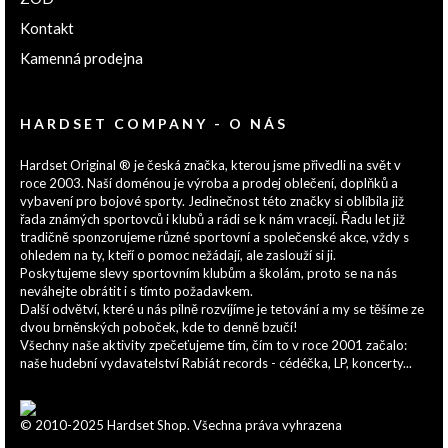
Kontakt
Kamenná prodejna
HARDSET COMPANY - O NÁS
Hardset Original ® je česká značka, kterou jsme přivedli na svět v
roce 2003. Naší doménou je výroba a prodej oblečení, doplňků a
vybavení pro bojové sporty. Jedinečnost této značky si oblíbila již
řada známých sportovců i klubů a rádi se k nám vracejí. Řadu let již
tradičně sponzorujeme různé sportovní a společenské akce, vždy s
ohledem na ty, kteří o pomoc nežádají, ale zaslouží si ji.
Poskytujeme slevy sportovním klubům a školám, proto se na nás
neváhejte obrátit i s tímto požadavkem.
Další odvětví, které u nás pilně rozvíjíme je tetování a my se těšíme ze
dvou brněnských poboček, kde to denně bzučí!
Všechny naše aktivity zpečeťujeme tím, čím to v roce 2001 začalo:
naše hudební vydavatelství Rabiát records - cédéčka, LP, koncerty...
© 2010-2025 Hardset Shop. Všechna práva vyhrazena