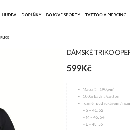
HUDBA
DOPLŇKY
BOJOVÉ SPORTY
TATTOO A PIERCING
RLICE
DÁMSKÉ TRIKO OPE
599
Kč
Materiál: 190g/m²
100% bavlna/cotton
rozměr pod rukávem / roz
– S – 41, 52
– M – 45, 54
– L – 48, 55