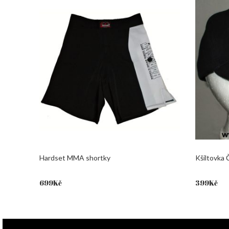
Hardset MMA shortky
Kšiltovka
699
Kč
399
Kč