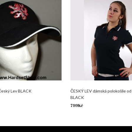
 Český Lev BLACK
ČESKÝ LEV dámská polokošile od
BLACK
799
Kč