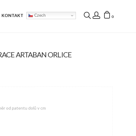
KONTAKT
Czech
0
RACE ARTABAN ORLICE
měr od patentu dolů v cm