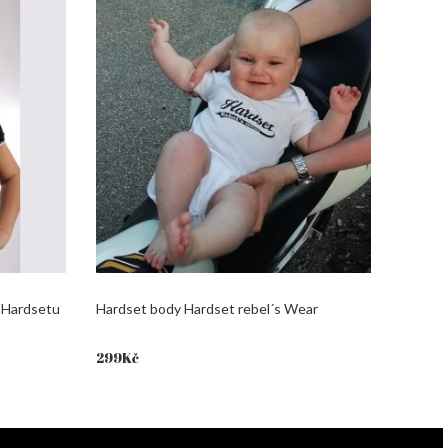
 Hardsetu
Hardset body Hardset rebel´s Wear
299
Kč