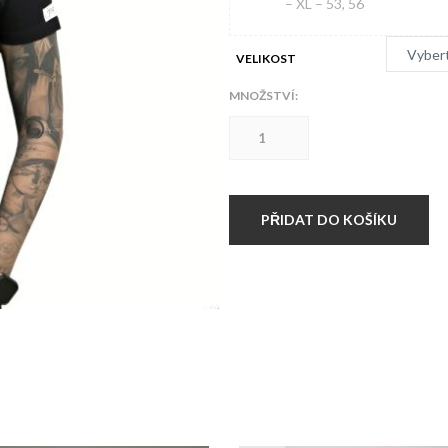
– XL – 53, 56
VELIKOST
MNOŽSTVÍ:
Dámské
triko
OPERACE
ARTABAN
Orlice
množství
PŘIDAT DO KOŠÍKU