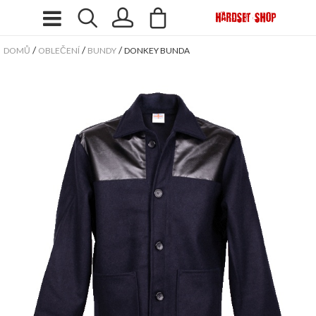
/
/
/
DOMŮ
OBLEČENÍ
BUNDY
DONKEY BUNDA