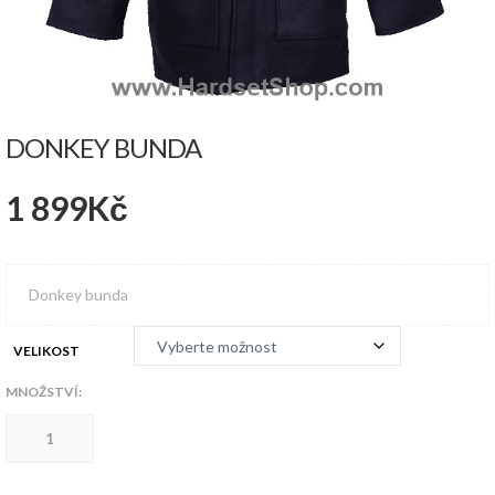
DONKEY BUNDA
1 899
Kč
Donkey bunda
VELIKOST
MNOŽSTVÍ:
Donkey
bunda
množství