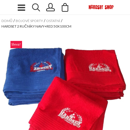
/
/
/
DOMŮ
BOJOVÉ SPORTY
OSTATNÍ
HARDSET 2 RUČNÍKY NAVY+RED 50X100CM
Sleva!