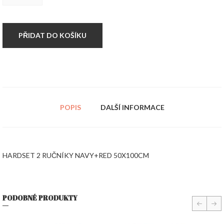
RUČNÍKY
NAVY+RED
50X100CM
množství
PŘIDAT DO KOŠÍKU
POPIS
DALŠÍ INFORMACE
HARDSET 2 RUČNÍKY NAVY+RED 50X100CM
PODOBNÉ PRODUKTY
prev
nex