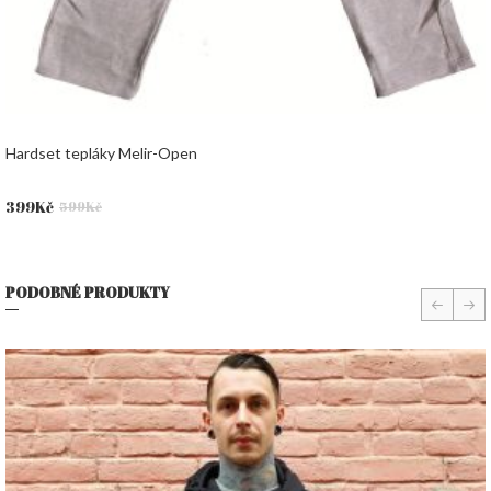
Hardset tepláky Melir-Open
Původní
Aktuální
399
Kč
599
Kč
cena
cena
byla:
je:
599Kč.
399Kč.
PODOBNÉ PRODUKTY
prev
nex