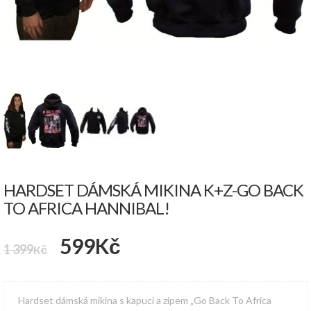
HARDSET DÁMSKÁ MIKINA K+Z-GO BACK
TO AFRICA HANNIBAL!
Původní
Aktuální
599
Kč
1 399
Kč
cena
cena
byla:
je:
Hardset dámská mikina s kapucí a zipem „Go Back To Africa