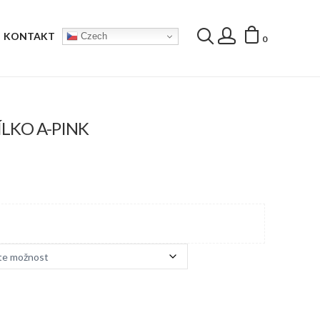
KONTAKT
Czech
0
LKO A-PINK
lní