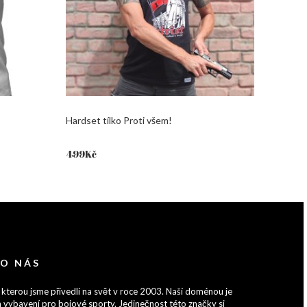
Hardset tílko Proti všem!
499
Kč
 O NÁS
 kterou jsme přivedli na svět v roce 2003. Naší doménou je
 vybavení pro bojové sporty. Jedinečnost této značky si