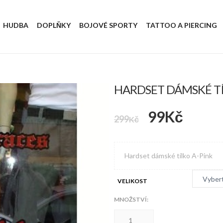
HUDBA
DOPLŇKY
BOJOVÉ SPORTY
TATTOO A PIERCING
HARDSET DÁMSKÉ TÍ
Původní
Aktuá
99
Kč
299
Kč
cena
cena
byla:
je:
Hardset dámské tílko A-Pink
299Kč.
99Kč.
VELIKOST
MNOŽSTVÍ:
Hardset