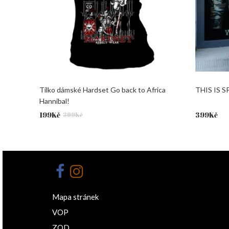
Tílko dámské Hardset Go back to Africa
THIS IS S
Hannibal!
Původní
Aktuální
199
Kč
399
Kč
399
Kč
cena
cena
byla:
je:
399Kč.
199Kč.
Mapa stránek
VOP
ZOD