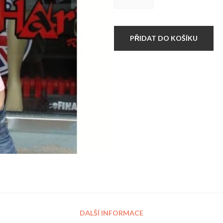
dámské
tílko
A-
PINK
množství
PŘIDAT DO KOŠÍKU
DALŠÍ INFORMACE