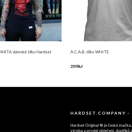
PARTA dámské tílko Hardset
A.C.A.B. tílko WHITE
299
Kč
HARDSET COMPANY -
Hardset Original ® je česká značka,
výroba a prodej oblečení, doplňků a