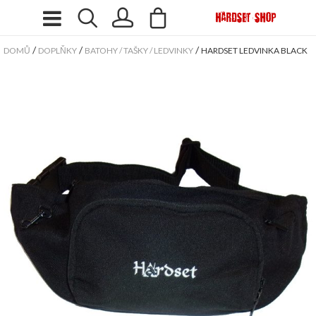
/
/
/
DOMŮ
DOPLŇKY
BATOHY / TAŠKY / LEDVINKY
HARDSET LEDVINKA BLACK