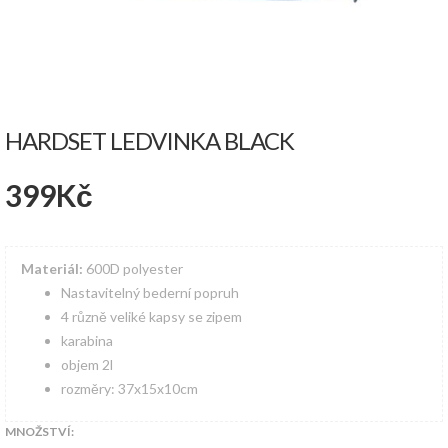
HARDSET LEDVINKA BLACK
399
Kč
Materiál:
600D polyester
Nastavitelný bederní popruh
4 různě veliké kapsy se zipem
karabina
objem 2l
rozměry: 37x15x10cm
MNOŽSTVÍ: