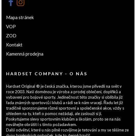
Mapa stránek
VOP
ZOD
Kontakt
Kamenná prodejna
HARDSET COMPANY - O NÁS
Hardset Original ® je česká značka, kterou jsme přivedli na svět v
roce 2003. Naší doménou je výroba a prodej oblečení, doplňků a
vybavení pro bojové sporty. Jedinečnost této značky si oblíbila již
řada známých sportovců i klubů a rádi se k nám vracejí. Řadu let již
tradičně sponzorujeme různé sportovní a společenské akce, vždy s
ohledem na ty, kteří o pomoc nežádají, ale zaslouží si ji.
Poskytujeme slevy sportovním klubům a školám, proto se na nás
neváhejte obrátit i s tímto požadavkem.
Další odvětví, které u nás pilně rozvíjíme je tetování a my se těšíme ze
dvou brněnských poboček, kde to denně bzučí!