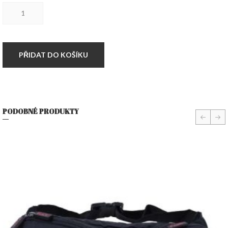
Hardset
ledvinka
BLACK
množství
PŘIDAT DO KOŠÍKU
PODOBNÉ PRODUKTY
prev
nex