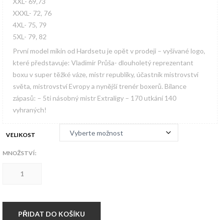
XXL- 69,73
XXXL- 72, 76
4XL- 75, 79
5XL- 79, 82
První model mikin od Hardsetu je opět v prodeji – vyšívané logo,
které představuje: Vladimír Průša- dlouholetý reprezentant
boxu v super těžké váze, mistr republiky, účastník mistrovství
světa, mistrovství Evropy a nynější trenér boxerů. Bilance
zápasů: – 5ti násobný mistr Extraligy – 170 utkání 140
vyhraných!
VELIKOST
MNOŽSTVÍ:
Hardset
Mikina
FIRST
množství
PŘIDAT DO KOŠÍKU