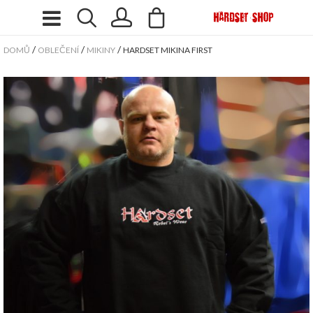
/
/
/
DOMŮ
OBLEČENÍ
MIKINY
HARDSET MIKINA FIRST