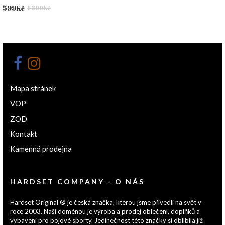
Původní
Aktuální
599
Kč
1 399
Kč
cena
cena
byla:
je:
1
599Kč.
399Kč.
Mapa stránek
VOP
ZOD
Kontakt
Kamenná prodejna
HARDSET COMPANY - O NÁS
Hardset Original ® je česká značka, kterou jsme přivedli na svět v
roce 2003. Naší doménou je výroba a prodej oblečení, doplňků a
vybavení pro bojové sporty. Jedinečnost této značky si oblíbila již