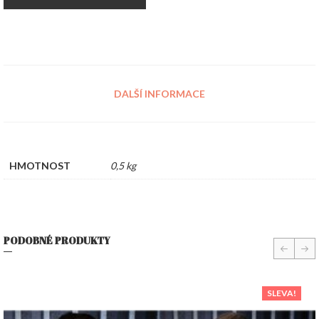
DALŠÍ INFORMACE
HMOTNOST
0,5 kg
PODOBNÉ PRODUKTY
prev
nex
SLEVA!