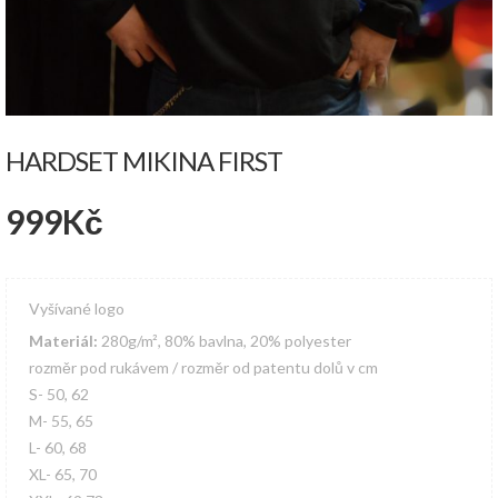
HARDSET MIKINA FIRST
999
Kč
Vyšívané logo
Materiál:
280g/m², 80% bavlna, 20% polyester
rozměr pod rukávem / rozměr od patentu dolů v cm
S- 50, 62
M- 55, 65
L- 60, 68
XL- 65, 70