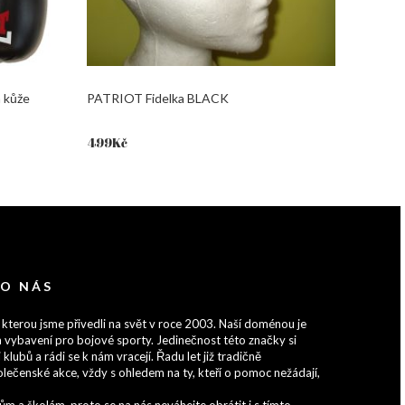
 kůže
PATRIOT Fidelka BLACK
499
Kč
 O NÁS
 kterou jsme přivedli na svět v roce 2003. Naší doménou je
 vybavení pro bojové sporty. Jedinečnost této značky si
 klubů a rádi se k nám vracejí. Řadu let již tradičně
lečenské akce, vždy s ohledem na ty, kteří o pomoc nežádají,
 a školám, proto se na nás neváhejte obrátit i s tímto