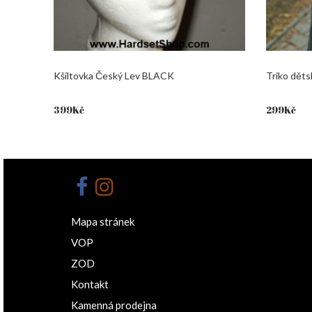
Kšiltovka Český Lev BLACK
Triko děts
399
Kč
299
Kč
Mapa stránek
VOP
ZOD
Kontakt
Kamenná prodejna