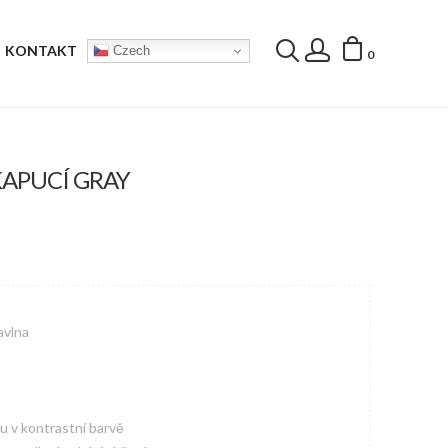
KONTAKT
Czech
0
KAPUCÍ GRAY
avlna
u v kontrastní barvě