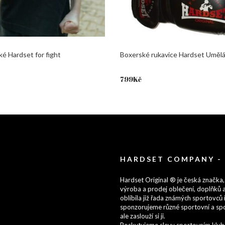
ké Hardset for fight
Boxerské rukavice Hardset Umělá
799
Kč
HARDSET COMPANY -
Hardset Original ® je česká značka,
výroba a prodej oblečení, doplňků a
oblíbila již řada známých sportovců i
sponzorujeme různé sportovní a spo
ale zaslouží si ji.
Poskytujeme slevy sportovním klubům