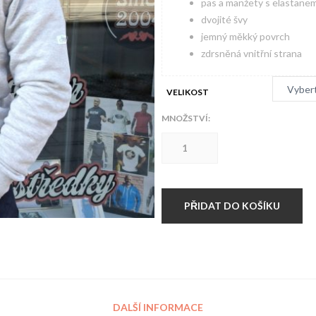
pas a manžety s elastanem
dvojité švy
jemný měkký povrch
zdrsněná vnitřní strana
VELIKOST
MNOŽSTVÍ:
Hardset
mikina
s
kapucí
GRAY
množství
PŘIDAT DO KOŠÍKU
DALŠÍ INFORMACE