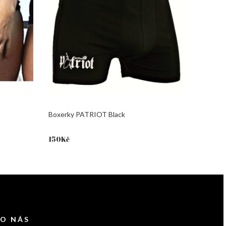
Boxerky PATRIOT Black
150
Kč
 O NÁS