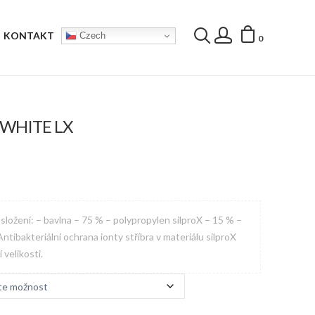
KONTAKT
Czech
0
WHITE LX
ložení: – bavlna – 75 % – polypropylen silproX – 15 % –
ntibakteriální ochrana ionty stříbra v materiálu silproX
velikosti.