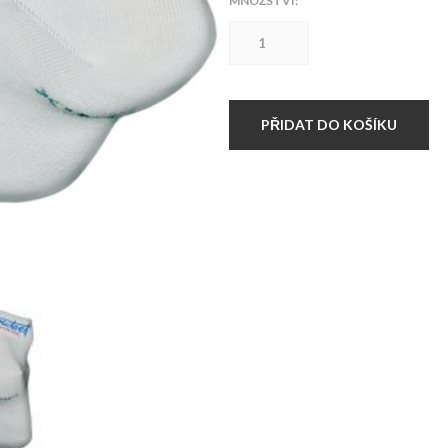
MNOŽSTVÍ:
Hardset
ponožky
WHITE
LX
množství
PŘIDAT DO KOŠÍKU