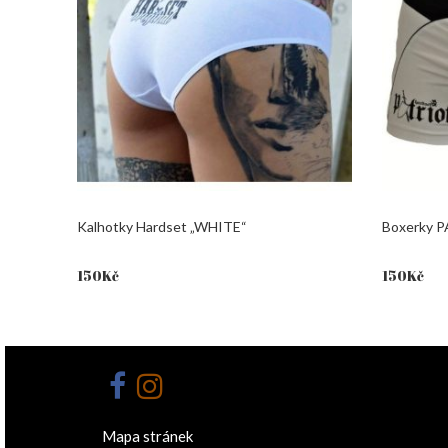
Kalhotky Hardset „WHITE“
Boxerky 
150
Kč
150
Kč
Mapa stránek