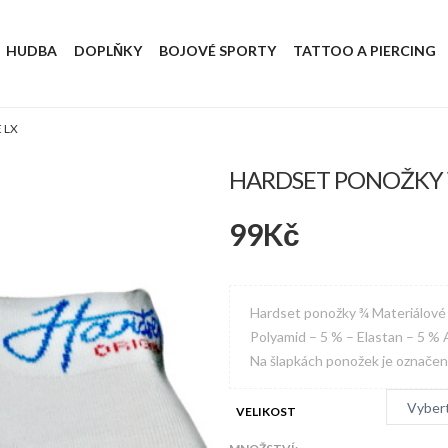
HUDBA
DOPLŇKY
BOJOVÉ SPORTY
TATTOO A PIERCING
 LX
HARDSET PONOŽKY 
99
Kč
Hardset ponožky ¾ Materiálové s
Polyamid – 5 % – Elastan – 5 % A
Na šlapkách ponožek je označení 
VELIKOST