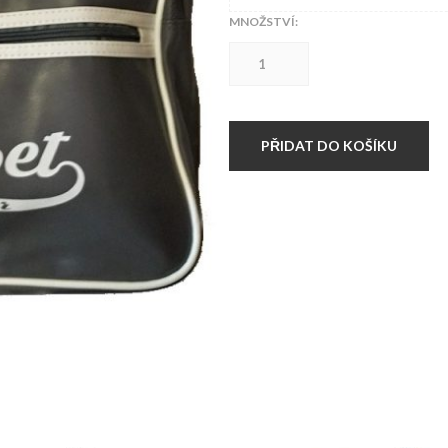
MNOŽSTVÍ:
HARDSET
TAŠKA
OLD
SCHOOL
Grey
množství
PŘIDAT DO KOŠÍKU