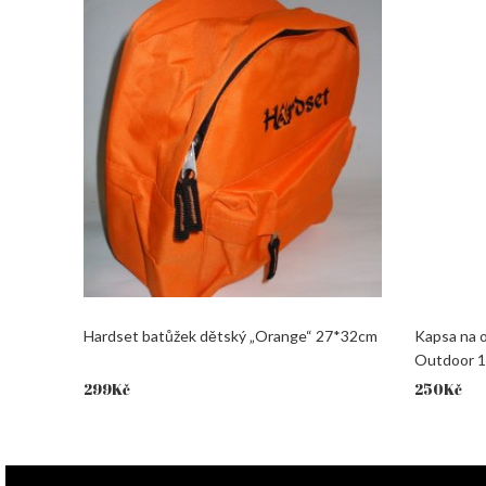
Hardset batůžek dětský „Orange“ 27*32cm
Kapsa na 
Outdoor 
299
Kč
250
Kč