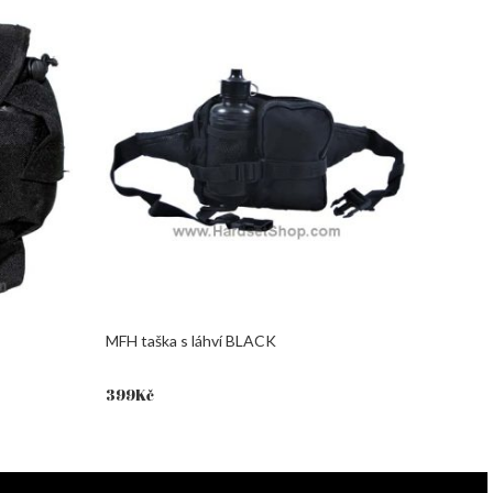
MFH taška s láhví BLACK
399
Kč