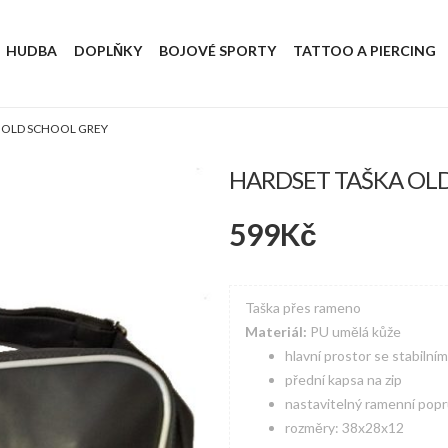
HUDBA
DOPLŇKY
BOJOVÉ SPORTY
TATTOO A PIERCING
 OLD SCHOOL GREY
HARDSET TAŠKA OL
599
Kč
Taška přes rameno
Materiál:
PU umělá kůže
hlavní prostor se stabilní
přední kapsa na zip
nastavitelný ramenní pop
rozměry: 38x28x12