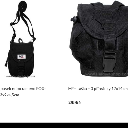
opasek nebo rameno FOX-
MFH taška – 3 přihrádky 17x14cm
13x9x4,5cm
299
Kč