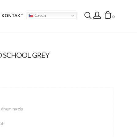
KONTAKT
Czech
0
D SCHOOL GREY
m dnem na zip
ruh