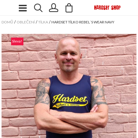
/
/
/
DOMŮ
OBLEČENÍ
TÍLKA
HARDSET TÍLKO REBEL´S WEAR NAVY
Sleva!