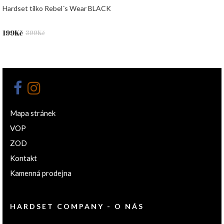
Hardset tílko Rebel´s Wear BLACK
Původní
Aktuální
199
Kč
399
Kč
cena
cena
byla:
je:
399Kč.
199Kč.
Mapa stránek
VOP
ZOD
Kontakt
Kamenná prodejna
HARDSET COMPANY - O NÁS