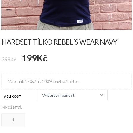
HARDSET TÍLKO REBEL´S WEAR NAVY
Původní
Aktuální
199
Kč
399
Kč
cena
cena
byla:
je:
Materiál: 170g/m², 100% bavlna/cotton
399Kč.
199Kč.
VELIKOST
MNOŽSTVÍ:
HARDSET
tílko
REBEL
´S