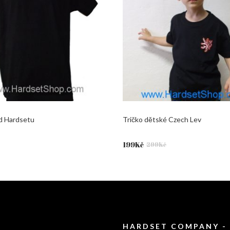
od Hardsetu
Tričko dětské Czech Lev
Původní
Aktuální
199
Kč
299
Kč
cena
cena
byla:
je:
299Kč.
199Kč.
HARDSET COMPANY -