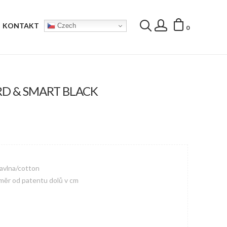
KONTAKT
Czech
0
D & SMART BLACK
avlna/cotton
měr od patentu dolů v cm