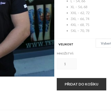
L – 54, 66
XL – 56, 68
XXL – 62, 72
3XL – 66, 74
4XL – 68, 75
5XL – 70, 78
VELIKOST
MNOŽSTVÍ:
Hardset
triko
Hard
&
Smart
BLACK
PŘIDAT DO KOŠÍKU
množství