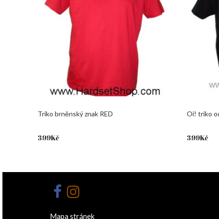
Triko brněnský znak RED
Oi! triko 
399
Kč
399
Kč
Mapa stránek