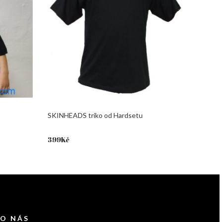
SKINHEADS triko od Hardsetu
399
Kč
 O NÁS