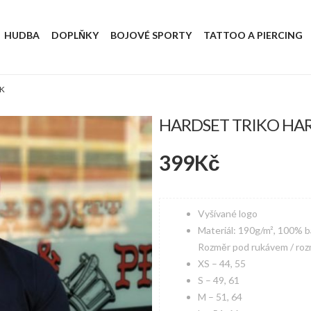
HUDBA
DOPLŇKY
BOJOVÉ SPORTY
TATTOO A PIERCING
CK
HARDSET TRIKO HAR
399
Kč
Vyšívané logo
Materiál: 190g/m², 100% b
Rozměr pod rukávem / roz
XS – 44, 55
S – 49, 61
M – 51, 64