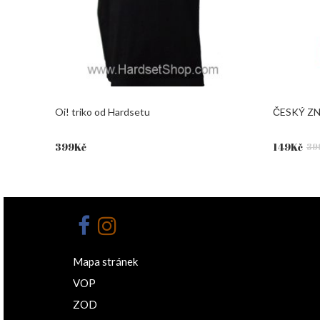
Oi! triko od Hardsetu
ČESKÝ ZNA
Původní
Aktuální
399
Kč
149
Kč
39
cena
cena
byla:
je:
399Kč.
149Kč.
Mapa stránek
VOP
ZOD