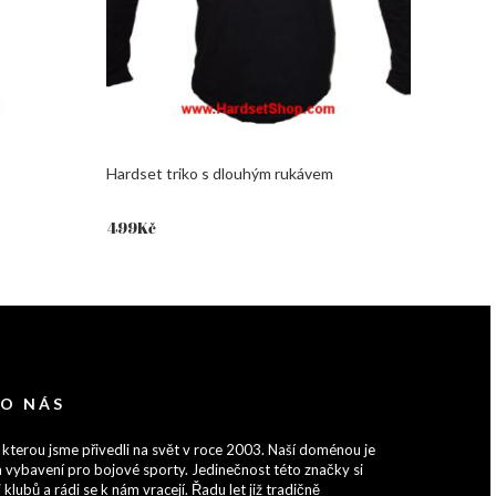
Hardset triko s dlouhým rukávem
499
Kč
 O NÁS
 kterou jsme přivedli na svět v roce 2003. Naší doménou je
 vybavení pro bojové sporty. Jedinečnost této značky si
 klubů a rádi se k nám vracejí. Řadu let již tradičně