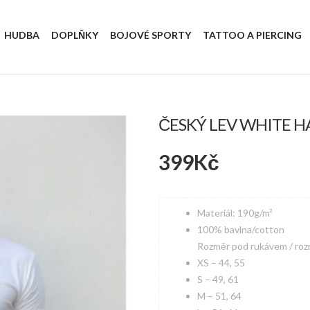
HUDBA
DOPLŇKY
BOJOVÉ SPORTY
TATTOO A PIERCING
ČESKÝ LEV WHITE H
399
Kč
Materiál: 190g/m²
100% bavlna/cotton
Rozměr pod rukávem / roz
XS – 44, 55
S – 49, 61
M – 51, 64