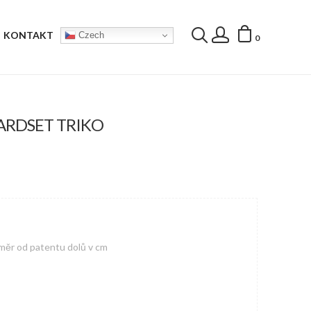
KONTAKT
Czech
0
ARDSET TRIKO
měr od patentu dolů v cm