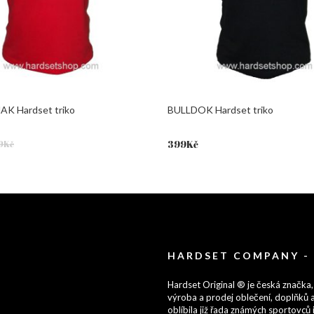
K Hardset triko
BULLDOK Hardset triko
399
Kč
9
Kč
HARDSET COMPANY -
Hardset Original ® je česká značka,
výroba a prodej oblečení, doplňků a
oblíbila již řada známých sportovců i