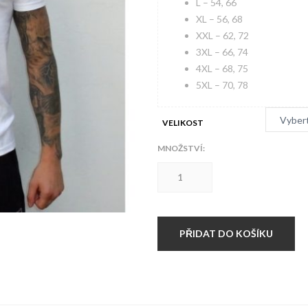
L – 54, 66
XL – 56, 68
XXL – 62, 72
3XL – 66, 74
4XL – 68, 75
5XL – 70, 78
VELIKOST
MNOŽSTVÍ:
ČESKÝ
LEV
white
Hardset
triko
množství
PŘIDAT DO KOŠÍKU