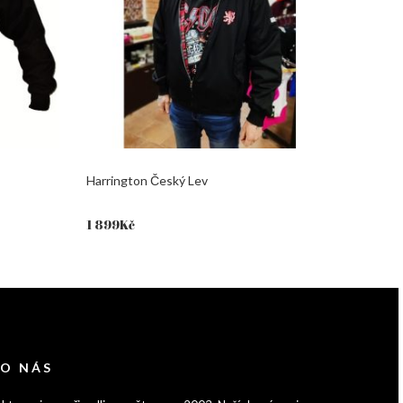
Harrington Český Lev
1 899
Kč
 O NÁS