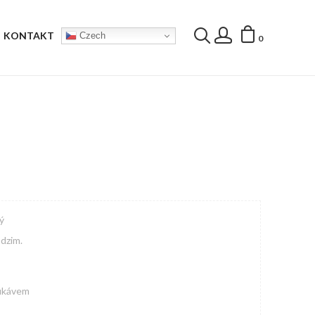
KONTAKT
Czech
0
ý
odzim.
rukávem