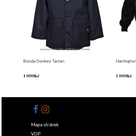
Bunda Donkey Tartan
Harrington
1 999
Kč
1 999
Kč
Mapa stránek
VOP