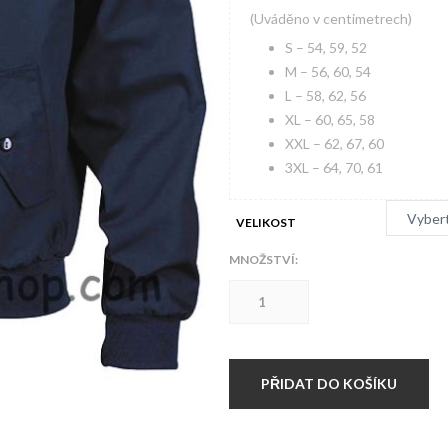
(Uváděno v centimetrech)
S – 54, 59, 52
M – 56, 60, 54
L – 58, 62, 56
XL – 60, 65, 58
XXL – 62, 67, 60
3XL – 64, 70, 61
VELIKOST
MNOŽSTVÍ:
Harrington
NAVY
množství
PŘIDAT DO KOŠÍKU