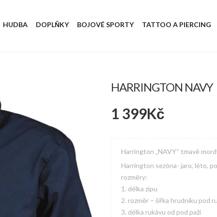
HUDBA
DOPLŇKY
BOJOVÉ SPORTY
TATTOO A PIERCING
HARRINGTON NAVY
1 399
Kč
Harrington „NAVY“ tmavě mord
Harrington sezóna- jaro, léto, p
rozměry:
1. délka zipu
2. rozměr – šířka hrudníku pod 
3. délka rukávu od pod paží