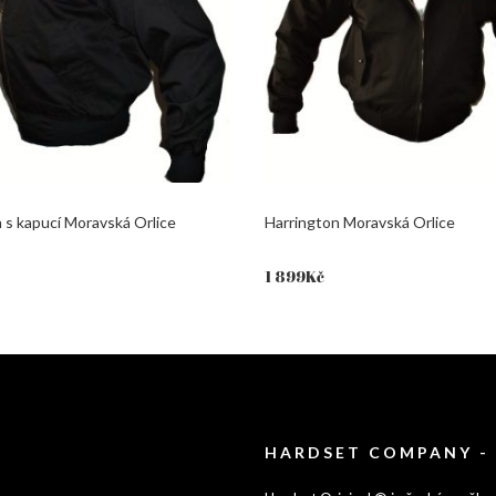
 s kapucí Moravská Orlice
Harrington Moravská Orlice
1 899
Kč
HARDSET COMPANY -