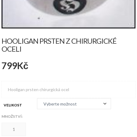
HOOLIGAN PRSTEN Z CHIRURGICKÉ
OCELI
799
Kč
Hooligan prsten chirurgická ocel
VELIKOST
MNOŽSTVÍ:
Hooligan
prsten
z