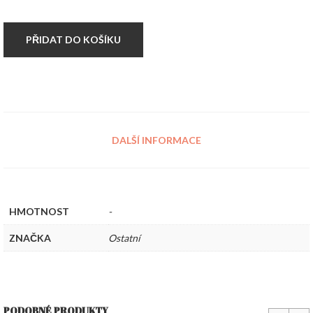
chirurgické
oceli
množství
PŘIDAT DO KOŠÍKU
DALŠÍ INFORMACE
HMOTNOST
-
ZNAČKA
Ostatní
PODOBNÉ PRODUKTY