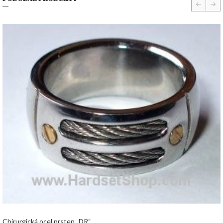
prev
nex
Chirurgická ocel prsten „DR“