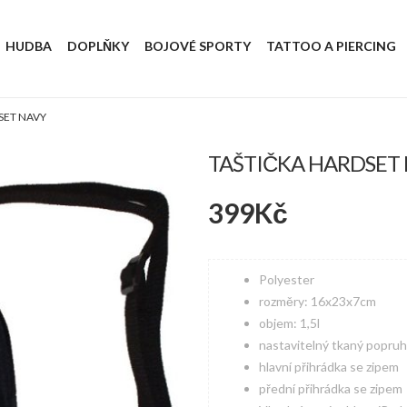
HUDBA
DOPLŇKY
BOJOVÉ SPORTY
TATTOO A PIERCING
SET NAVY
TAŠTIČKA HARDSET
399
Kč
Polyester
rozměry: 16x23x7cm
objem: 1,5l
nastavitelný tkaný popruh
hlavní přihrádka se zipem
přední přihrádka se zipem