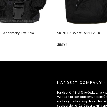
 – 3 přihrádky 17x14cm
SKINHEADS batůžek BLACK
299
Kč
HARDSET COMPANY -
Hardset Original ® je česká značka,
výroba a prodej oblečení, doplňků a
oblíbila již řada známých sportovců i
sponzorujeme různé sportovní a spo