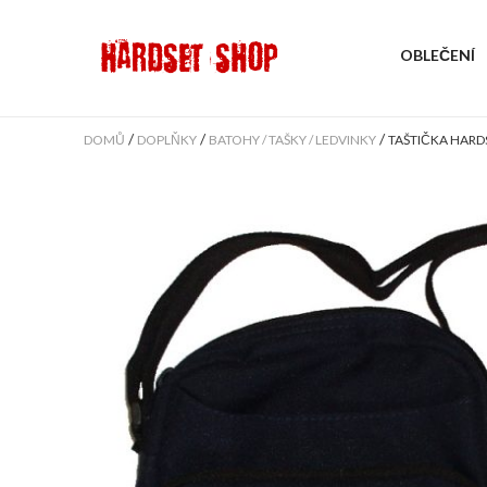
OBLEČENÍ
/
/
/
DOMŮ
DOPLŇKY
BATOHY / TAŠKY / LEDVINKY
TAŠTIČKA HARD