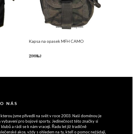
Kapsa na opasek MFH CAMO
299
Kč
 O NÁS
 kterou jsme přivedli na svět v roce 2003. Naší doménou je
 vybavení pro bojové sporty. Jedinečnost této značky si
 klubů a rádi se k nám vracejí. Řadu let již tradičně
lečenské akce, vždy s ohledem na ty, kteří o pomoc nežádají,