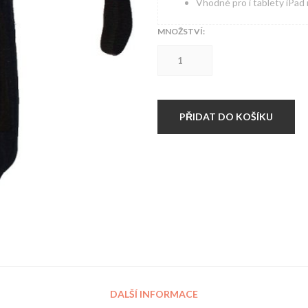
Vhodné pro i tablety iPad 
MNOŽSTVÍ:
Taštička
Hardset
Navy
množství
PŘIDAT DO KOŠÍKU
DALŠÍ INFORMACE