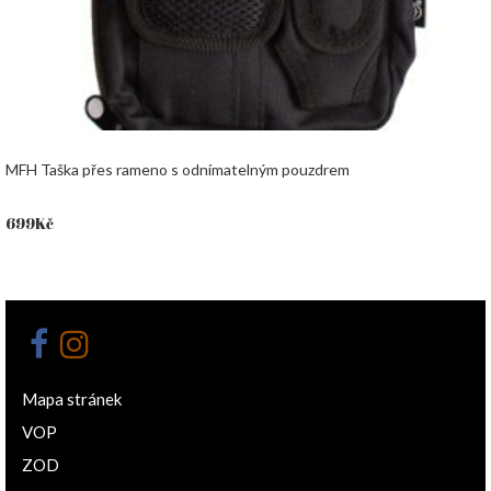
MFH Taška přes rameno s odnímatelným pouzdrem
699
Kč
Mapa stránek
VOP
ZOD