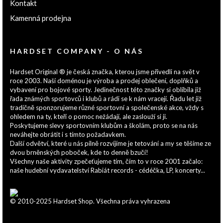
Kontakt
Kamenná prodejna
HARDSET COMPANY - O NÁS
Hardset Original ® je česká značka, kterou jsme přivedli na svět v
roce 2003. Naší doménou je výroba a prodej oblečení, doplňků a
vybavení pro bojové sporty. Jedinečnost této značky si oblíbila již
řada známých sportovců i klubů a rádi se k nám vracejí. Řadu let již
tradičně sponzorujeme různé sportovní a společenské akce, vždy s
ohledem na ty, kteří o pomoc nežádají, ale zaslouží si ji.
Poskytujeme slevy sportovním klubům a školám, proto se na nás
neváhejte obrátit i s tímto požadavkem.
Další odvětví, které u nás pilně rozvíjíme je tetování a my se těšíme ze
dvou brněnských poboček, kde to denně bzučí!
Všechny naše aktivity zpečeťujeme tím, čím to v roce 2001 začalo:
naše hudební vydavatelství Rabiát records - cédéčka, LP, koncerty...
© 2010-2025 Hardset Shop. Všechna práva vyhrazena