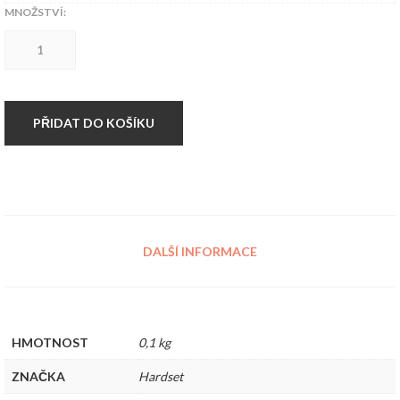
MNOŽSTVÍ:
Taštička
Hardset
PINK
množství
PŘIDAT DO KOŠÍKU
DALŠÍ INFORMACE
HMOTNOST
0,1 kg
ZNAČKA
Hardset