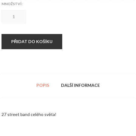
MNOŽSTVÍ:
CD
kompilace-
Music
of
streets
2.
PŘIDAT DO KOŠÍKU
množství
POPIS
DALŠÍ INFORMACE
27 street band celého světa!