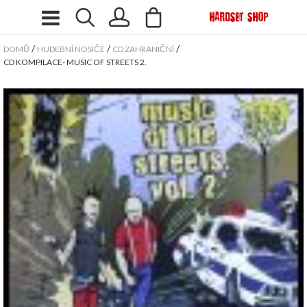
/
/
/
DOMŮ
HUDEBNÍ NOSIČE
CD ZAHRANIČNÍ
CD KOMPILACE- MUSIC OF STREETS 2.