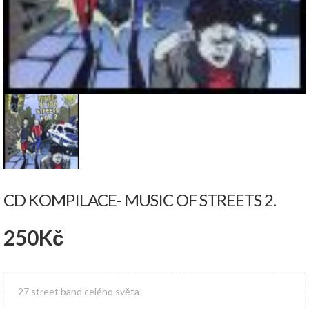
CD KOMPILACE- MUSIC OF STREETS 2.
250
Kč
27 street band celého světa!