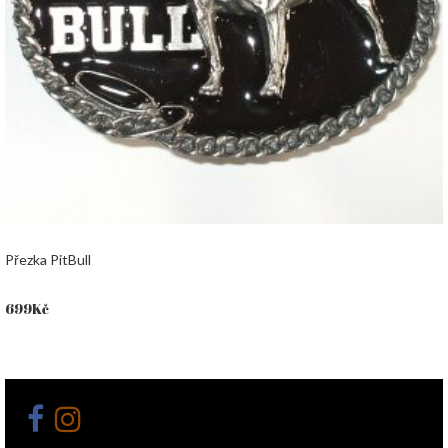
Přezka PitBull
699
Kč