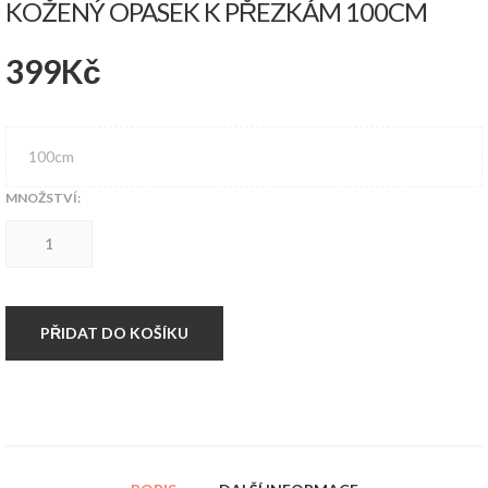
KOŽENÝ OPASEK K PŘEZKÁM 100CM
399
Kč
100cm
MNOŽSTVÍ:
Kožený
opasek
k
přezkám
100cm
množství
PŘIDAT DO KOŠÍKU