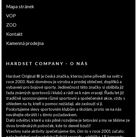
Mapa stránek
VOP
ZOD
Kontakt
Kamenná prodejna
HARDSET COMPANY - O NÁS
Hardset Original ® je česká značka, kterou jsme přivedli na svět v
roce 2003. Naší doménou je výroba a prodej oblečení, doplňků a
vybavení pro bojové sporty. Jedinečnost této značky si oblíbila již
řada známých sportovců i klubů a rádi se k nám vracejí. Řadu let již
tradičně sponzorujeme různé sportovní a společenské akce, vždy s
ohledem na ty, kteří o pomoc nežádají, ale zaslouží si ji.
Poskytujeme slevy sportovním klubům a školám, proto se na nás
neváhejte obrátit i s tímto požadavkem.
Další odvětví, které u nás pilně rozvíjíme je tetování a my se těšíme ze
dvou brněnských poboček, kde to denně bzučí!
Všechny naše aktivity zpečeťujeme tím, čím to v roce 2001 začalo:
naše hudební vydavatelství Rabiát records - cédéčka, LP, koncerty...