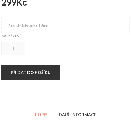
299
Kč
Kšandy bílé šířka 18mm
MNOŽSTVÍ:
Kšandy
bílé
množství
PŘIDAT DO KOŠÍKU
POPIS
DALŠÍ INFORMACE