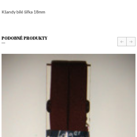
Kšandy bílé šířka 18mm
PODOBNÉ PRODUKTY
prev
nex