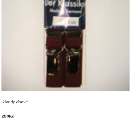
Kšandy vínové
299
Kč