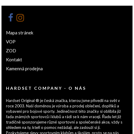
Mapa stránek
VOP
ZOD
Kontakt
Kamenná prodejna
HARDSET COMPANY - O NÁS
Hardset Original ® je česká značka, kterou jsme přivedli na svět v
roce 2003. Naší doménou je výroba a prodej oblečení, doplňků a
vybavení pro bojové sporty. Jedinečnost této značky si oblíbila již
řada známých sportovců i klubů a rádi se k nám vracejí. Řadu let již
tradičně sponzorujeme různé sportovní a společenské akce, vždy s
ohledem na ty, kteří o pomoc nežádají, ale zaslouží si ji.
Poskytujeme slevy sportovním klubům a školám, proto se na nás