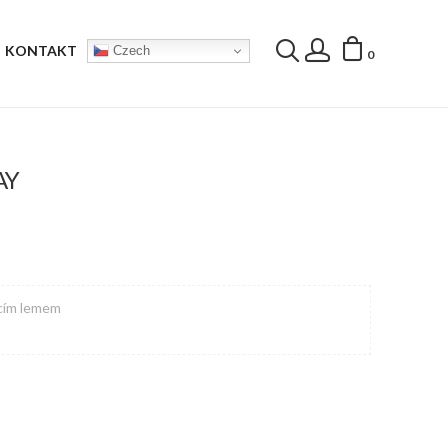
KONTAKT
Czech
0
AY
acím lemem