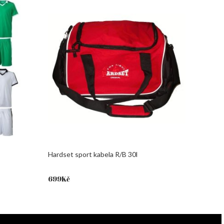
Hardset sport kabela R/B 30l
699
Kč