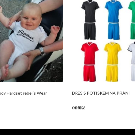
ody Hardset rebel´s Wear
DRES S POTISKEM NA PŘÁNÍ
999
Kč