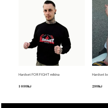
Hardset FOR FIGHT mikina
Hardset b
1 099
Kč
299
Kč