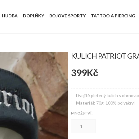
HUDBA
DOPLŇKY
BOJOVÉ SPORTY
TATTOO A PIERCING
KULICH PATRIOT GR
399
Kč
Dvojitě pletený kulich s ohrnov
Materiál:
70g, 100% polyakryl
MNOŽSTVÍ:
Kulich
PATRIOT
GRAY