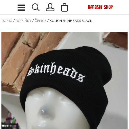
/
/
/
DOMŮ
DOPLŇKY
ČEPICE
KULICH SKINHEADS BLACK