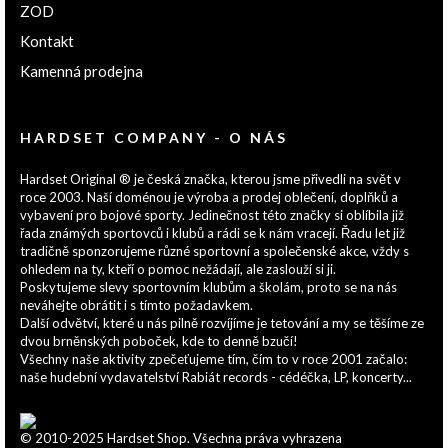
ZOD
Kontakt
Kamenná prodejna
HARDSET COMPANY - O NÁS
Hardset Original ® je česká značka, kterou jsme přivedli na svět v
roce 2003. Naší doménou je výroba a prodej oblečení, doplňků a
vybavení pro bojové sporty. Jedinečnost této značky si oblíbila již
řada známých sportovců i klubů a rádi se k nám vracejí. Řadu let již
tradičně sponzorujeme různé sportovní a společenské akce, vždy s
ohledem na ty, kteří o pomoc nežádají, ale zaslouží si ji.
Poskytujeme slevy sportovním klubům a školám, proto se na nás
neváhejte obrátit i s tímto požadavkem.
Další odvětví, které u nás pilně rozvíjíme je tetování a my se těšíme ze
dvou brněnských poboček, kde to denně bzučí!
Všechny naše aktivity zpečeťujeme tím, čím to v roce 2001 začalo:
naše hudební vydavatelství Rabiát records - cédéčka, LP, koncerty...
© 2010-2025 Hardset Shop. Všechna práva vyhrazena