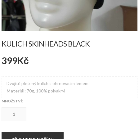
KULICH SKINHEADS BLACK
399
Kč
Dvojitě pletený kulich s ohrnovacím lemem
Materiál:
70g, 100% polyakryl
MNOŽSTVÍ:
Kulich
SKINHEADS
BLACK
množství