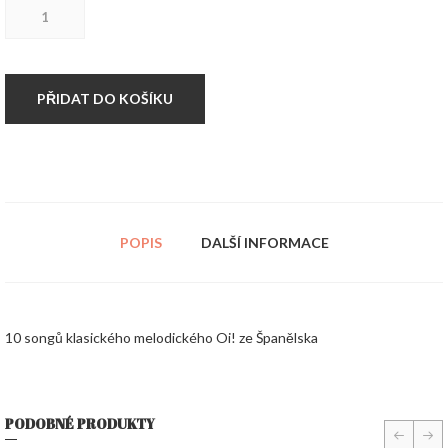
CD
Motel
Malicia
-
Sempre
Forca!!!
PŘIDAT DO KOŠÍKU
množství
POPIS
DALŠÍ INFORMACE
10 songů klasického melodického Oi! ze Španělska
PODOBNÉ PRODUKTY
prev
nex