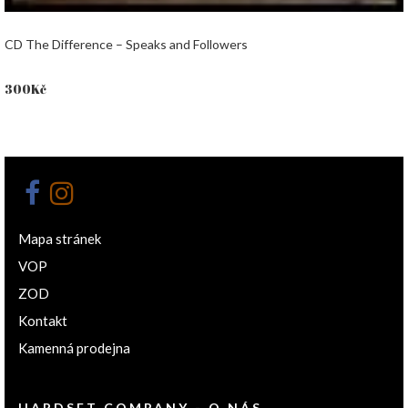
CD The Difference – Speaks and Followers
300
Kč
Mapa stránek
VOP
ZOD
Kontakt
Kamenná prodejna
HARDSET COMPANY - O NÁS