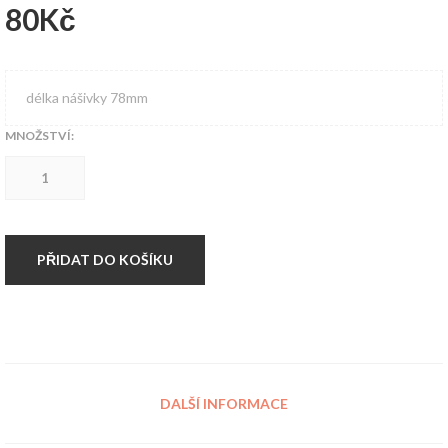
80
Kč
délka nášivky 78mm
MNOŽSTVÍ:
Nášivka
Close
Shave
množství
PŘIDAT DO KOŠÍKU
DALŠÍ INFORMACE