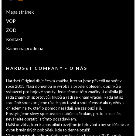
Mapa stránek
VOP
ZOD
Kontakt
Kamenná prodejna
HARDSET COMPANY - O NÁS
Hardset Original ® je česká značka, kterou jsme přivedli na svět v
roce 2003. Naší doménou je výroba a prodej oblečení, doplňků a
vybavení pro bojové sporty. Jedinečnost této značky si oblíbila již
řada známých sportovců i klubů a rádi se k nám vracejí. Řadu let již
tradičně sponzorujeme různé sportovní a společenské akce, vždy s
ohledem na ty, kteří o pomoc nežádají, ale zaslouží si ji.
Poskytujeme slevy sportovním klubům a školám, proto se na nás
neváhejte obrátit i s tímto požadavkem.
Další odvětví, které u nás pilně rozvíjíme je tetování a my se těšíme ze
dvou brněnských poboček, kde to denně bzučí!
Všechny naše aktivity zpečeťujeme tím, čím to v roce 2001 začalo: