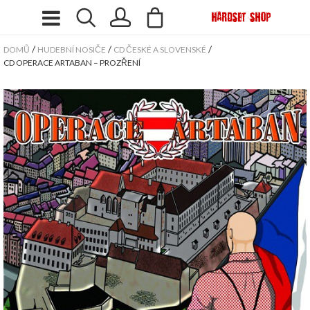
/
/
/
DOMŮ
HUDEBNÍ NOSIČE
CD ČESKÉ A SLOVENSKÉ
CD OPERACE ARTABAN – PROZŘENÍ