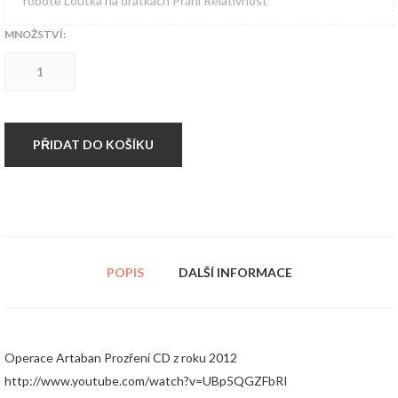
robotě Loutka na drátkách Přání Relativnost
MNOŽSTVÍ:
CD
Operace
Artaban
-
Prozření
množství
PŘIDAT DO KOŠÍKU
POPIS
DALŠÍ INFORMACE
Operace Artaban Prozření CD z roku 2012
http://www.youtube.com/watch?v=UBp5QGZFbRI