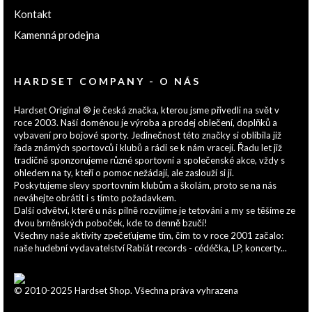
Kontakt
Kamenná prodejna
HARDSET COMPANY - O NÁS
Hardset Original ® je česká značka, kterou jsme přivedli na svět v
roce 2003. Naší doménou je výroba a prodej oblečení, doplňků a
vybavení pro bojové sporty. Jedinečnost této značky si oblíbila již
řada známých sportovců i klubů a rádi se k nám vracejí. Řadu let již
tradičně sponzorujeme různé sportovní a společenské akce, vždy s
ohledem na ty, kteří o pomoc nežádají, ale zaslouží si ji.
Poskytujeme slevy sportovním klubům a školám, proto se na nás
neváhejte obrátit i s tímto požadavkem.
Další odvětví, které u nás pilně rozvíjíme je tetování a my se těšíme ze
dvou brněnských poboček, kde to denně bzučí!
Všechny naše aktivity zpečeťujeme tím, čím to v roce 2001 začalo:
naše hudební vydavatelství Rabiát records - cédéčka, LP, koncerty...
© 2010-2025 Hardset Shop. Všechna práva vyhrazena