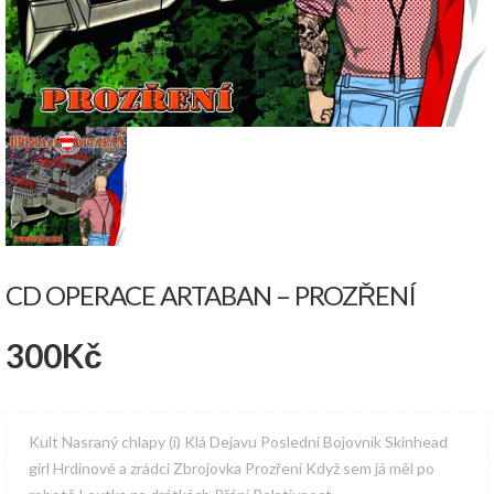
CD OPERACE ARTABAN – PROZŘENÍ
300
Kč
Kult Nasraný chlapy (i) Klá Dejavu Poslední Bojovník Skinhead
girl Hrdinové a zrádci Zbrojovka Prozření Když sem já měl po