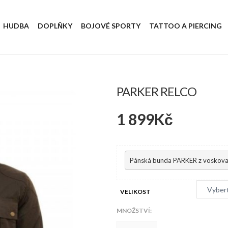
HUDBA
DOPLŇKY
BOJOVÉ SPORTY
TATTOO A PIERCING
PARKER RELCO
1 899
Kč
Pánská bunda PARKER z voskova
VELIKOST
MNOŽSTVÍ:
Parker