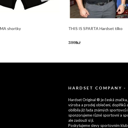
MA shortky
THIS IS SPARTA Hardset tílko
399
Kč
HARDSET COMPANY -
Hardset Original ® je česká značka,
výroba a prodej oblečení, doplňků a
oblíbila již řada známých sportovců i
sponzorujeme různé sportovní a spo
ale zaslouží si ji.
Poskytujeme slevy sportovním klubům