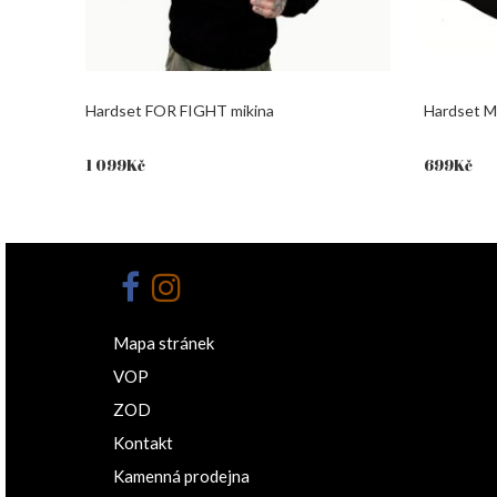
Hardset FOR FIGHT mikina
Hardset M
1 099
Kč
699
Kč
Mapa stránek
VOP
ZOD
Kontakt
Kamenná prodejna