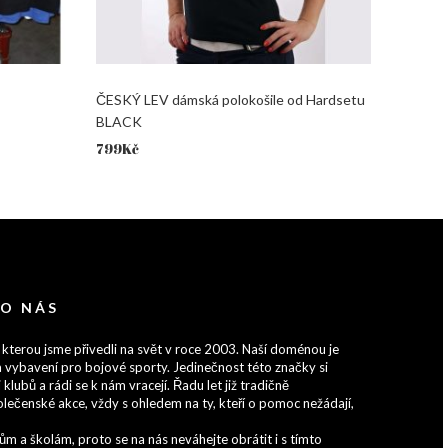
ČESKÝ LEV dámská polokošile od Hardsetu
BLACK
799
Kč
 O NÁS
 kterou jsme přivedli na svět v roce 2003. Naší doménou je
 vybavení pro bojové sporty. Jedinečnost této značky si
 klubů a rádi se k nám vracejí. Řadu let již tradičně
lečenské akce, vždy s ohledem na ty, kteří o pomoc nežádají,
 a školám, proto se na nás neváhejte obrátit i s tímto