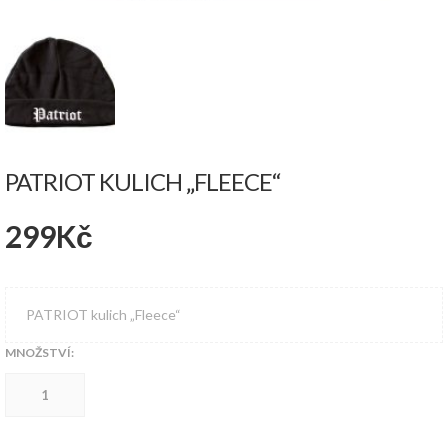
PATRIOT KULICH „FLEECE“
299
Kč
PATRIOT kulich „Fleece“
MNOŽSTVÍ:
PATRIOT
kulich
"Fleece"
množství