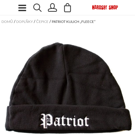
/
/
/
DOMŮ
DOPLŇKY
ČEPICE
PATRIOT KULICH „FLEECE“