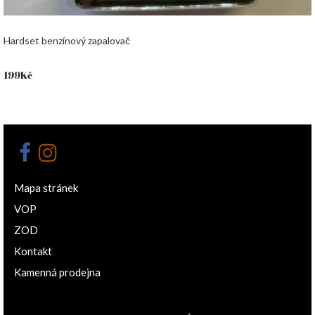
Hardset benzínový zapalovač
199
Kč
Mapa stránek
VOP
ZOD
Kontakt
Kamenná prodejna