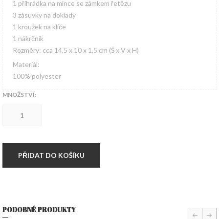
1 přihrádka na mince se zámkem řetězu
3 zásuvky na doklady
1 kroužek na klíče
1 nákrčník
Rozměry: cca 14,5 x 10 x 1,5 cm (Š x V x H)
Materiál:
100% polyester
MNOŽSTVÍ:
Peněženka
MFH
Woodland
množství
PŘIDAT DO KOŠÍKU
PODOBNÉ PRODUKTY
prev
nex