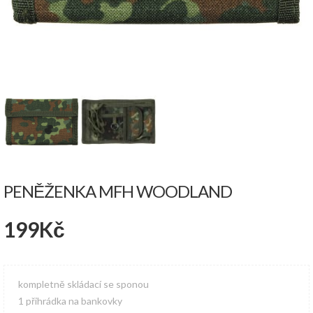
PENĚŽENKA MFH WOODLAND
199
Kč
kompletně skládací se sponou
1 přihrádka na bankovky