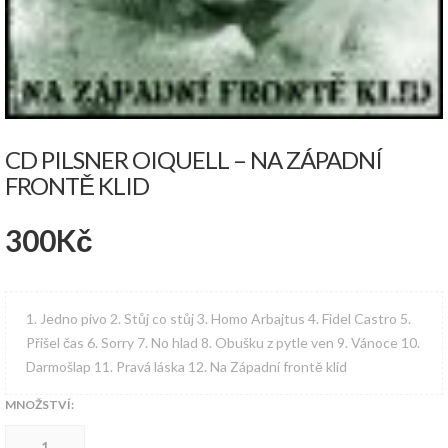
CD PILSNER OIQUELL – NA ZÁPADNÍ
FRONTĚ KLID
300
Kč
1. Jedno pivo 2. Stůj co stůj 3. Homo Arbajtus 4. Fidel Castro 5.
Přišel čas 6. Sorry 7. No hlad 8. Obušku z pytle ven 9. Vánoce 10.
Darmošlap 11. Pravá láska 12. Na Západní frontě klid
MNOŽSTVÍ:
CD