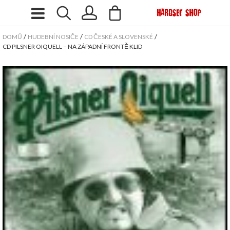
/
/
/
DOMŮ
HUDEBNÍ NOSIČE
CD ČESKÉ A SLOVENSKÉ
CD PILSNER OIQUELL – NA ZÁPADNÍ FRONTĚ KLID