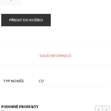
Pilsner
Oiquell
-
Na
Západní
PŘIDAT DO KOŠÍKU
frontě
klid
množství
DALŠÍ INFORMACE
TYP NOSIČE
CD
PODOBNÉ PRODUKTY
prev
nex