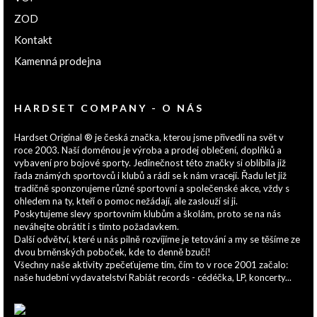
ZOD
Kontakt
Kamenná prodejna
HARDSET COMPANY - O NÁS
Hardset Original ® je česká značka, kterou jsme přivedli na svět v
roce 2003. Naší doménou je výroba a prodej oblečení, doplňků a
vybavení pro bojové sporty. Jedinečnost této značky si oblíbila již
řada známých sportovců i klubů a rádi se k nám vracejí. Řadu let již
tradičně sponzorujeme různé sportovní a společenské akce, vždy s
ohledem na ty, kteří o pomoc nežádají, ale zaslouží si ji.
Poskytujeme slevy sportovním klubům a školám, proto se na nás
neváhejte obrátit i s tímto požadavkem.
Další odvětví, které u nás pilně rozvíjíme je tetování a my se těšíme ze
dvou brněnských poboček, kde to denně bzučí!
Všechny naše aktivity zpečeťujeme tím, čím to v roce 2001 začalo:
naše hudební vydavatelství Rabiát records - cédéčka, LP, koncerty...