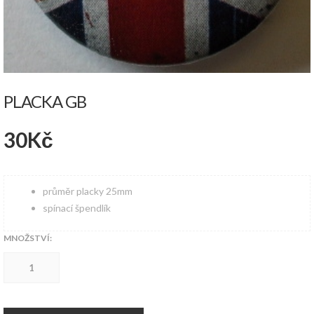
PLACKA GB
30
Kč
průměr placky 25mm
spínací špendlík
MNOŽSTVÍ:
Placka
GB
množství