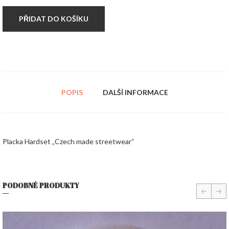
streetwear"
množství
PŘIDAT DO KOŠÍKU
POPIS
DALŠÍ INFORMACE
Placka Hardset „Czech made streetwear“
PODOBNÉ PRODUKTY
prev
nex