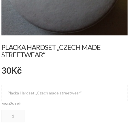
PLACKA HARDSET „CZECH MADE
STREETWEAR“
30
Kč
Placka Hardset „Czech made streetwear“
MNOŽSTVÍ:
Placka
Hardset
"Czech
made