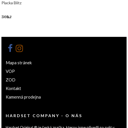
Placka Blitz
30
Kč
Mapa stránek
VOP
ZOD
Kontakt
Kamenná prodejna
HARDSET COMPANY - O NÁS
Hardset Original ® je česká značka, kterou jsme přivedli na svět v