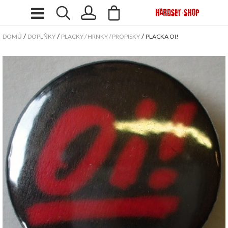
/
/
/
DOMŮ
DOPLŇKY
PLACKY / HRNKY / PROPISKY
PLACKA OI!