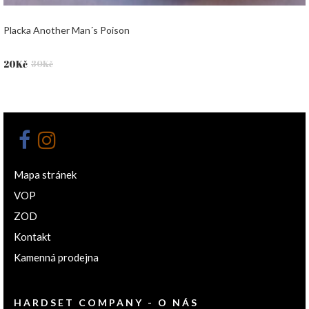
Placka Another Man´s Poison
Původní
Aktuální
20
Kč
30
Kč
cena
cena
byla:
je:
30Kč.
20Kč.
Mapa stránek
VOP
ZOD
Kontakt
Kamenná prodejna
HARDSET COMPANY - O NÁS