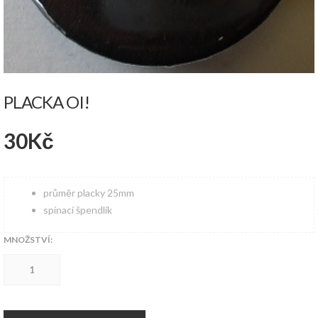
PLACKA OI!
30
Kč
průměr placky 25mm
spínací špendlík
MNOŽSTVÍ:
Placka
Oi!
množství