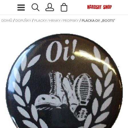
/
/
/
DOMŮ
DOPLŇKY
PLACKY / HRNKY / PROPISKY
PLACKA OI! „BOOTS“