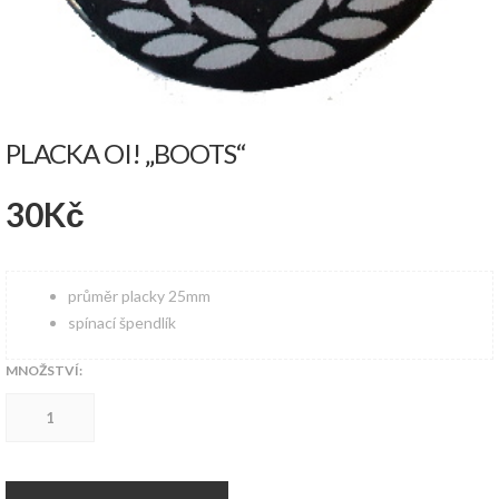
PLACKA OI! „BOOTS“
30
Kč
průměr placky 25mm
spínací špendlík
MNOŽSTVÍ:
Placka
Oi!
"Boots"
množství