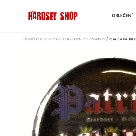
OBLEČENÍ
/
/
/
DOMŮ
DOPLŇKY
PLACKY / HRNKY / PROPISKY
PLACKA PATRIOT