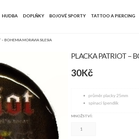
HUDBA
DOPLŇKY
BOJOVÉ SPORTY
TATTOO A PIERCING
 – BOHEMIA MORAVIA SILESIA
PLACKA PATRIOT – 
30
Kč
průměr placky 25mm
spínací špendlík
MNOŽSTVÍ:
Placka
Patriot
-