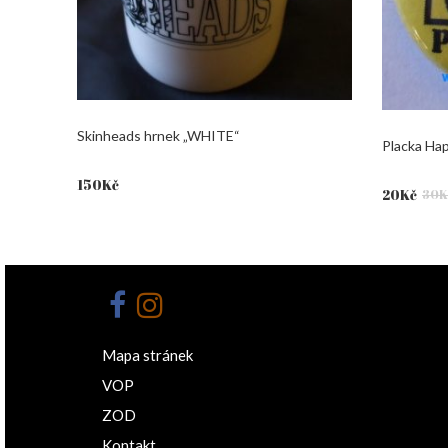
Skinheads hrnek „WHITE“
Placka Ha
150
Kč
Původní
Aktuální
20
Kč
30
K
cena
cena
byla:
je:
30Kč.
20Kč.
Mapa stránek
VOP
ZOD
Kontakt