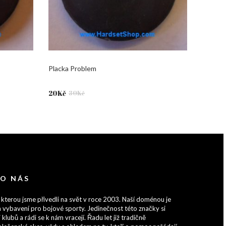
Placka Problem
Původní
Aktuální
20
Kč
30
Kč
cena
cena
byla:
je:
30Kč.
20Kč.
 O NÁS
 kterou jsme přivedli na svět v roce 2003. Naší doménou je
 vybavení pro bojové sporty. Jedinečnost této značky si
 klubů a rádi se k nám vracejí. Řadu let již tradičně