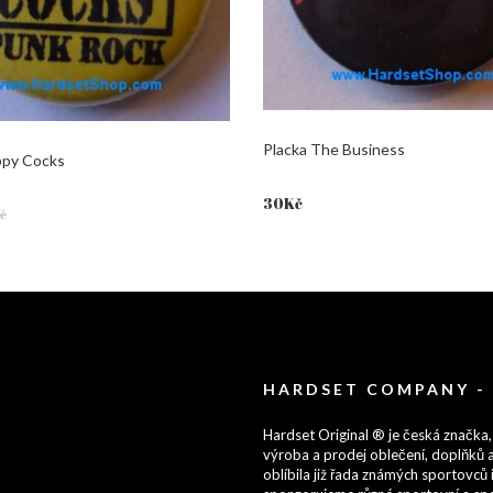
Placka The Business
ppy Cocks
30
Kč
č
HARDSET COMPANY -
Hardset Original ® je česká značka,
výroba a prodej oblečení, doplňků a
oblíbila již řada známých sportovců i