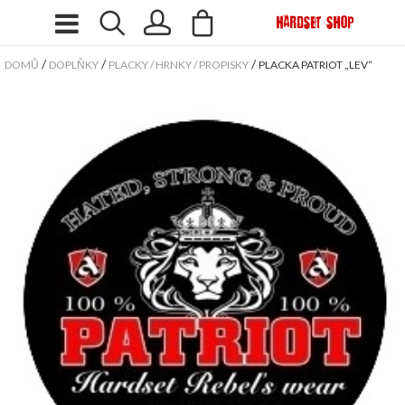
/
/
/
DOMŮ
DOPLŇKY
PLACKY / HRNKY / PROPISKY
PLACKA PATRIOT „LEV“