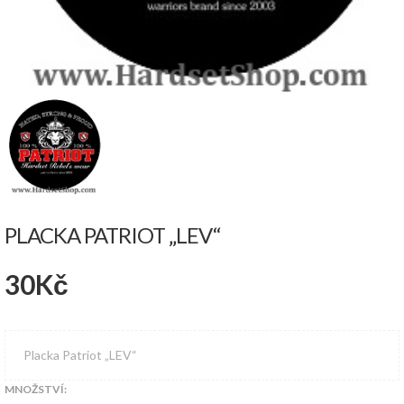
PLACKA PATRIOT „LEV“
30
Kč
Placka Patriot „LEV“
MNOŽSTVÍ: