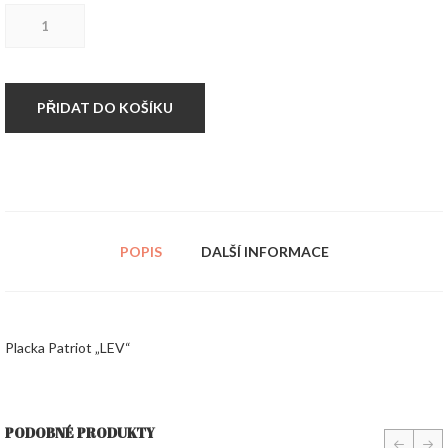
Placka
Patriot
"LEV"
množství
PŘIDAT DO KOŠÍKU
POPIS
DALŠÍ INFORMACE
Placka Patriot „LEV“
PODOBNÉ PRODUKTY
prev
nex